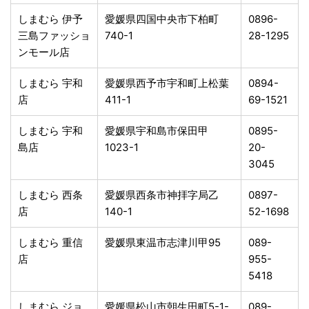
しまむら 伊予
愛媛県四国中央市下柏町
0896-
三島ファッショ
740-1
28-1295
ンモール店
しまむら 宇和
愛媛県西予市宇和町上松葉
0894-
店
411-1
69-1521
しまむら 宇和
愛媛県宇和島市保田甲
0895-
島店
1023-1
20-
3045
しまむら 西条
愛媛県西条市神拝字局乙
0897-
店
140-1
52-1698
しまむら 重信
愛媛県東温市志津川甲95
089-
店
955-
5418
しまむら ジョ
愛媛県松山市朝生田町5-1-
089-