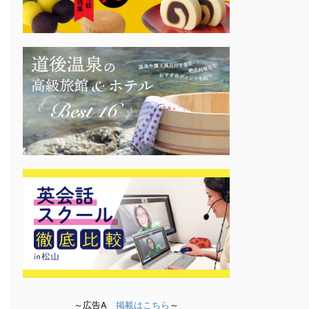
～広告A
掲載はこちら
～