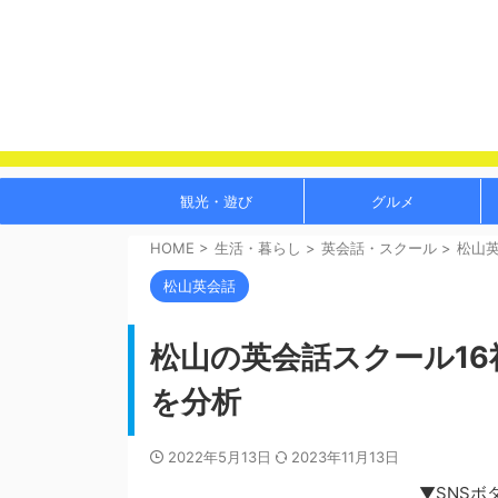
観光・遊び
グルメ
HOME
>
生活・暮らし
>
英会話・スクール
>
松山
松山英会話
松山の英会話スクール1
を分析
2022年5月13日
2023年11月13日
▼SNSボ