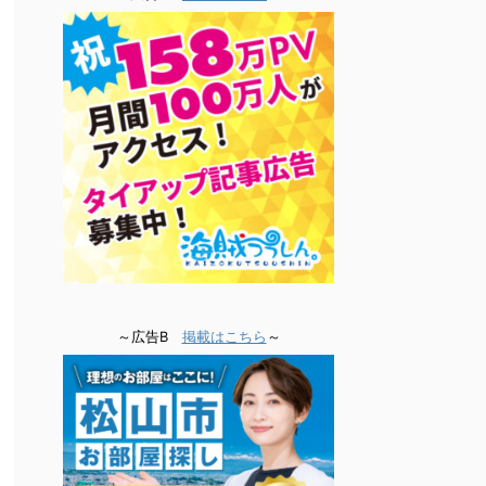
～広告B
掲載はこちら
～