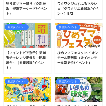
登り道サマー祭り（＠新居
ワクワクぴぃすふるマルシ
浜・登道アーケード/イベン
ェ（＠ワクリエ新居浜/イベ
ト）
ント）8/2
新居浜イベント
新居浜イベント
2026/7/31
2026/7/31
【マイントピア別子】第16
ひめママフェスタ in イオン
弾チャレンジ夏祭り～昭和
モール新居浜（＠イオンモ
屋台～（＠新居浜/イベン
ール新居浜/イベント）
ト）
新居浜イベント
新居浜イベント
2026/7/26
2026/7/26