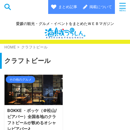
まとめ記事
掲載について
愛媛の観光・グルメ・イベントをまとめたＷＥＢマガジン
HOME
>
クラフトビール
クラフトビール
その他のグルメ
2020/3/3
BOKKE ・ボッケ（＠松山/
ビアバー）全国各地のクラ
フトビールが飲めるオシャ
レビアバー♪