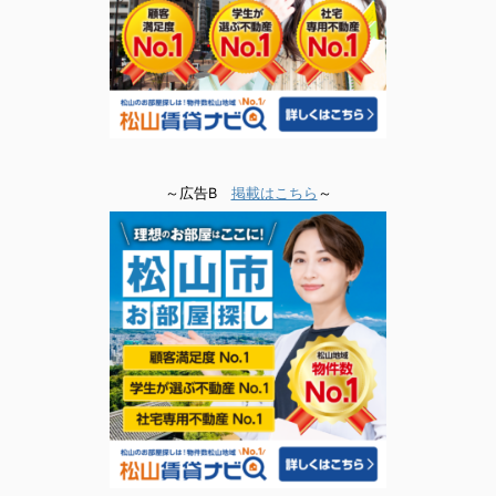
～広告B
掲載はこちら
～