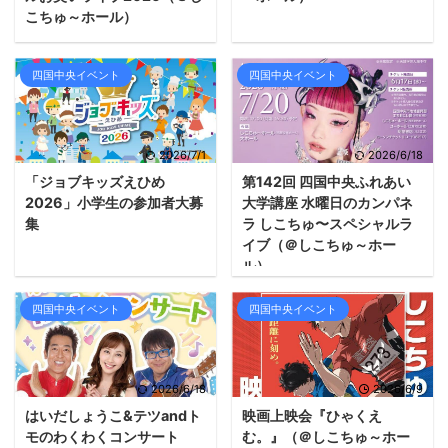
こちゅ～ホール）
四国中央イベント
四国中央イベント
2026/7/1
2026/6/18
「ジョブキッズえひめ
第142回 四国中央ふれあい
2026」小学生の参加者大募
大学講座 水曜日のカンパネ
集
ラ しこちゅ〜スペシャルラ
イブ（＠しこちゅ～ホー
ル）
四国中央イベント
四国中央イベント
2026/6/18
2026/6/9
はいだしょうこ&テツandト
映画上映会『ひゃくえ
モのわくわくコンサート
む。』（＠しこちゅ～ホー