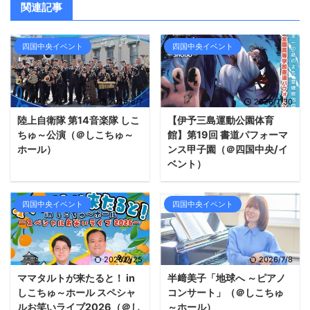
関連記事
四国中央イベント
四国中央イベント
2026/8/7
2026/7/30
陸上自衛隊 第14音楽隊 しこ
【伊予三島運動公園体育
ちゅ～公演（＠しこちゅ～
館】第19回 書道パフォーマ
ホール）
ンス甲子園（＠四国中央/イ
ベント）
四国中央イベント
四国中央イベント
2026/7/25
2026/7/8
ママタルトが来たると！ in
半﨑美子「地球へ ～ピアノ
しこちゅ～ホール スペシャ
コンサート」（＠しこちゅ
ルお笑いライブ2026（＠し
～ホール）