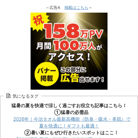
～広告A
掲載はこちら
～
気になるタグ
猛暑の夏を快適で涼しく過ごすお役立ち記事はこちら！
①猛暑の必需品
2026年｜今治タオル最新高機能（防臭・吸水・美肌）で
夏を快適に！ギフトも最適！
②暑い夏にもぜひ行きたいスポットはここ！