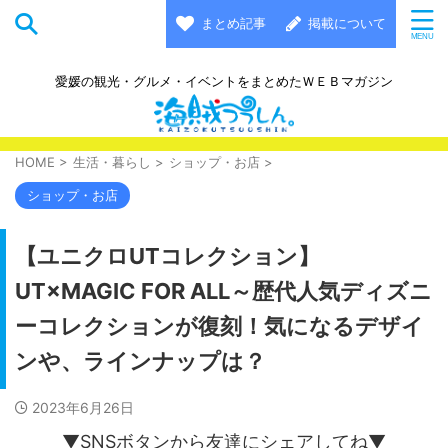
まとめ記事
掲載について
愛媛の観光・グルメ・イベントをまとめたＷＥＢマガジン
HOME
>
生活・暮らし
>
ショップ・お店
>
ショップ・お店
【ユニクロUTコレクション】
UT×MAGIC FOR ALL～歴代人気ディズニ
ーコレクションが復刻！気になるデザイ
ンや、ラインナップは？
2023年6月26日
▼SNSボタンから友達にシェアしてね▼