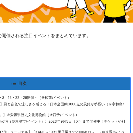
内で開催される注目イベントをまとめています。
！
目次
・8・15・22・29開催～（＠松前/イベント）
つり】風と音色で涼しさを感じる！日本全国約3000点の風鈴が勢揃い（＠宇和島/
ー展」】＠愛媛県歴史文化博物館（＠西予/イベント）
愛媛公演（＠東温市/イベント）】2023年9月5日（火）まで開催中！チケットや料
17作ミュージカル】「KANO～1931 甲子園まで2000キロ～」（＠東温市/イベ