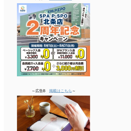
～広告B
掲載はこちら
～