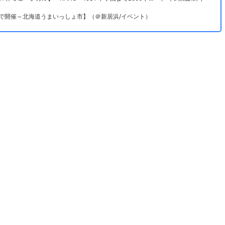
居浜で開催～北海道うまいっしょ市】（＠新居浜/イベント）