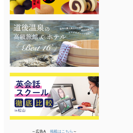
～広告A
掲載はこちら
～