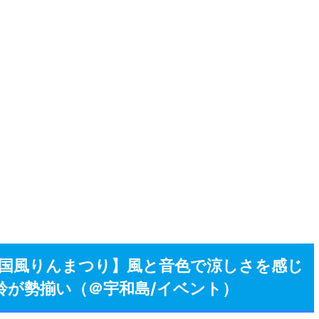
楽園全国風りんまつり】風と音色で涼しさを感じ
鈴が勢揃い（＠宇和島/イベント）