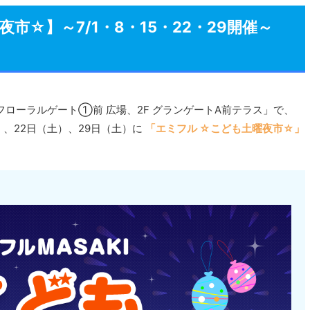
夜市☆】～7/1・8・15・22・29開催～
F フローラルゲート①前 広場、2F グランゲートA前テラス」で、
土）、22日（土）、29日（土）に
「エミフル ☆こども土曜夜市☆」