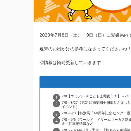
2023年7月8日（土）・9日（日）に愛媛県
週末のお出かけの参考になさってくださいね
◎情報は随時更新していきます！
7/8【エミフル ☆こども土曜夜市☆】～7/1
7/8～8/27【第31回南楽園全国風りんま
イベント）
7/8～9/3【特別展「40周年記念 ピング
7/8～9/5【ワールド・ドリームサーカス
金・駐車場情報など
7/8～2024年3月（予定）【坊ちゃん劇場第