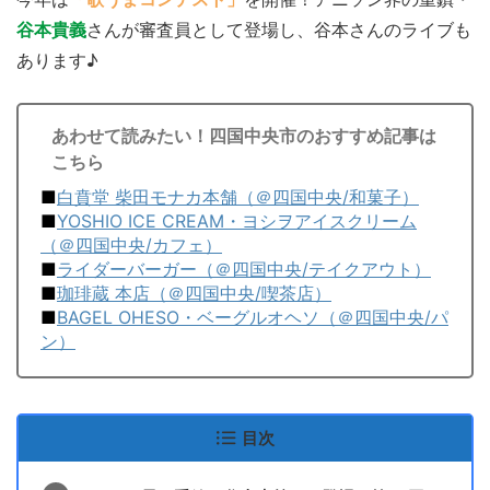
谷本貴義
さんが審査員として登場し、谷本さんのライブも
あります♪
あわせて読みたい！四国中央市のおすすめ記事は
こちら
■
白賁堂 柴田モナカ本舗（＠四国中央/和菓子）
■
YOSHIO ICE CREAM・ヨシヲアイスクリーム
（＠四国中央/カフェ）
■
ライダーバーガー（＠四国中央/テイクアウト）
■
珈琲蔵 本店（＠四国中央/喫茶店）
■
BAGEL OHESO・ベーグルオヘソ（＠四国中央/パ
ン）
目次