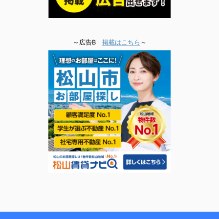
～広告B
掲載はこちら
～