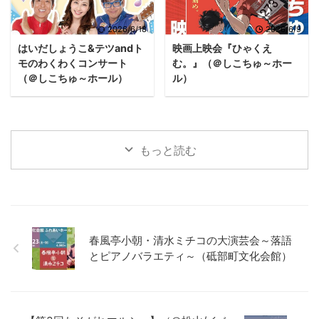
2026/6/18
2026/6/9
はいだしょうこ&テツandト
映画上映会『ひゃくえ
モのわくわくコンサート
む。』（＠しこちゅ～ホー
（＠しこちゅ～ホール）
ル）
もっと読む
春風亭小朝・清水ミチコの大演芸会～落語
とピアノバラエティ～（砥部町文化会館）