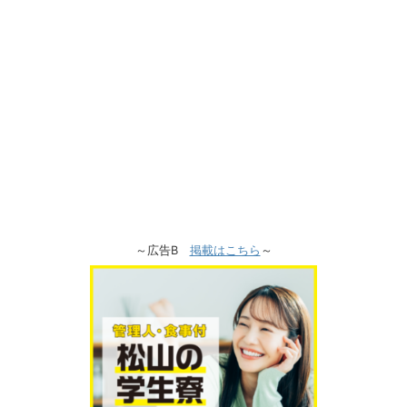
～広告B
掲載はこちら
～