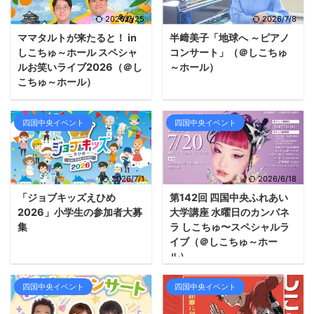
2026/7/25
2026/7/8
ママタルトが来たると！ in
半﨑美子「地球へ ～ピアノ
しこちゅ～ホール スペシャ
コンサート」（＠しこちゅ
ルお笑いライブ2026（＠し
～ホール）
こちゅ～ホール）
四国中央イベント
四国中央イベント
2026/7/1
2026/6/18
「ジョブキッズえひめ
第142回 四国中央ふれあい
2026」小学生の参加者大募
大学講座 水曜日のカンパネ
集
ラ しこちゅ〜スペシャルラ
イブ（＠しこちゅ～ホー
ル）
四国中央イベント
四国中央イベント