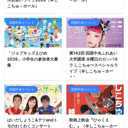
こちゅ～ホール）
四国中央イベント
四国中央イベント
2026/7/1
2026/6/18
「ジョブキッズえひめ
第142回 四国中央ふれあい
2026」小学生の参加者大募
大学講座 水曜日のカンパネ
集
ラ しこちゅ〜スペシャルラ
イブ（＠しこちゅ～ホー
ル）
四国中央イベント
四国中央イベント
2026/6/18
2026/6/9
はいだしょうこ&テツandト
映画上映会『ひゃくえ
モのわくわくコンサート
む。』（＠しこちゅ～ホー