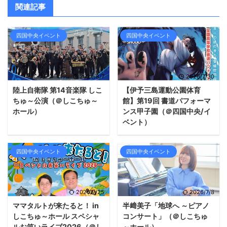
関連記事
四国中央イベント
四国中央イベント
2026/8/7
2026/7/30
陸上自衛隊 第14音楽隊 しこ
【伊予三島運動公園体育
ちゅ～公演（＠しこちゅ～
館】第19回 書道パフォーマ
ホール）
ンス甲子園（＠四国中央/イ
ベント）
四国中央イベント
四国中央イベント
2026/7/25
2026/7/8
ママタルトが来たると！ in
半﨑美子「地球へ ～ピアノ
しこちゅ～ホール スペシャ
コンサート」（＠しこちゅ
ルお笑いライブ2026（＠し
～ホール）