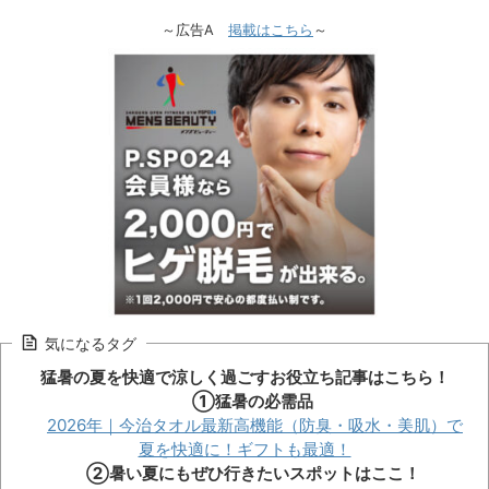
～広告A
掲載はこちら
～
気になるタグ
猛暑の夏を快適で涼しく過ごすお役立ち記事はこちら！
①猛暑の必需品
2026年｜今治タオル最新高機能（防臭・吸水・美肌）で
夏を快適に！ギフトも最適！
②暑い夏にもぜひ行きたいスポットはここ！