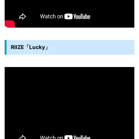
RIIZE「Lucky」