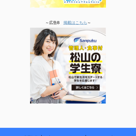
～広告B
掲載はこちら
～