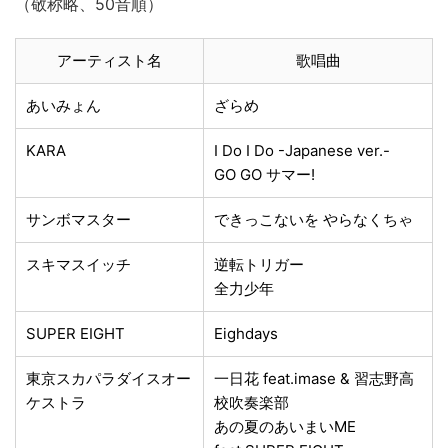
（敬称略、50音順）
アーティスト名
歌唱曲
あいみょん
ざらめ
KARA
I Do I Do -Japanese ver.-
GO GO サマー!
サンボマスター
できっこないを やらなくちゃ
スキマスイッチ
逆転トリガー
全力少年
SUPER EIGHT
Eighdays
東京スカパラダイスオー
一日花 feat.imase & 習志野高
ケストラ
校吹奏楽部
あの夏のあいまいME