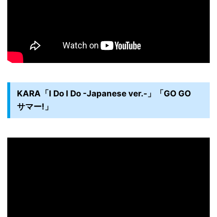
KARA「I Do I Do -Japanese ver.-」「GO GO
サマー!」