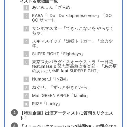
ィスト＆歌唱曲一覧
あいみょん「ざらめ」
KARA「I Do I Do -Japanese ver.-」「GO
GO サマー!」
サンボマスター「できっこないを やらなく
ちゃ」
スキマスイッチ「逆転トリガー」「全力少
年」
SUPER EIGHT「Eighdays」
東京スカパラダイスオーケストラ「一日花
feat.imase & 習志野高校吹奏楽部」「あの夏
のあいまいME feat.SUPER EIGHT」
Number_i「INZM」
ねぐせ。「ずっと好きだから」
Mrs. GREEN APPLE「familie」
RIIZE「Lucky」
【特別企画】出演アーティストに質問＆リクエス
ト！
『ミュージックステーション2時間SP』の司会は？