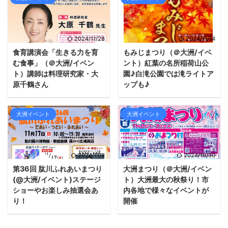
2024/11/28
2024/11/14
食育講演会「生きる力を育
もみじまつり（＠大洲/イベ
む食事」（＠大洲/イベン
ント）紅葉の名所稲荷山公
ト）講師は料理研究家・大
園♪白滝公園では滝ライトア
原千鶴さん
ップも♪
大洲イベント
大洲イベント
2024/11/8
2024/10/30
第36回 肱川ふれあいまつり
大洲まつり（＠大洲/イベン
(@大洲/イベント)ステージ
ト）大洲最大の秋祭り！市
ショーやお楽しみ抽選会あ
内各地で様々なイベントが
り！
開催