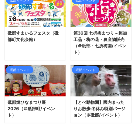
砥部イベント
砥部イベント
2026/3/4
2026/2/16
砥部すまいるフェスタ（砥
第36回 七折梅まつり～梅加
部町文化会館）
工品・梅の花・農産物販売
（＠砥部・七折梅園/イベン
ト）
砥部イベント
砥部イベント
2026/2/11
2025/12/30
砥部焼ひなまつり展
【とべ動物園】園内まった
2026（＠砥部町/イベン
りお散歩 冬休み特別バージ
ト）
ョン（＠砥部/イベント）