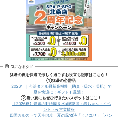
気になるタグ
猛暑の夏を快適で涼しく過ごすお役立ち記事はこちら！
①猛暑の必需品
2026年｜今治タオル最新高機能（防臭・吸水・美肌）で
夏を快適に！ギフトも最適！
②暑い夏にもぜひ行きたいスポットはここ！
【2026夏】愛媛の動物園＆水族館8選：赤ちゃん・イベ
ント・夜営業情報
四国カルストで天空散歩 夏の風物詩「ヒメユリ」「ハン