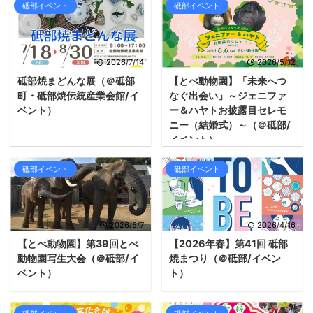
砥部イベント
砥部イベント
2026/7/14
2026/5/12
砥部焼まどんな展（＠砥部
【とべ動物園】「未来へつ
町・砥部焼伝統産業会館/イ
なぐ出会い」～ジェニファ
ベント）
ー＆ハヤトお披露目セレモ
ニー（結婚式）～（＠砥部/
イベント）
砥部イベント
砥部イベント
2026/5/7
2026/4/16
【とべ動物園】第39回とべ
【2026年春】第41回 砥部
動物園写生大会（＠砥部/イ
焼まつり（＠砥部/イベン
ベント）
ト）