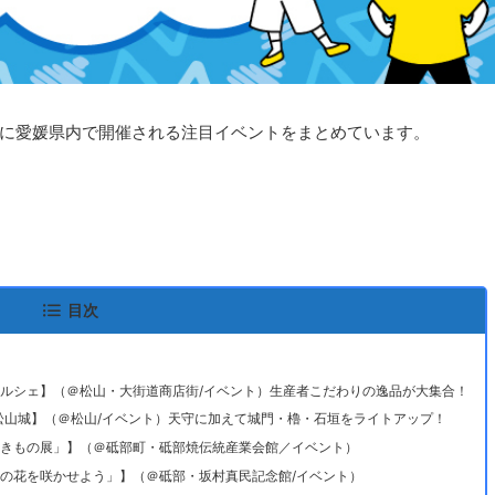
・祝）に愛媛県内で開催される注目イベントをまとめています。
！
目次
！愛顔マルシェ】（＠松山・大街道商店街/イベント）生産者こだわりの逸品が大集合！
し in 松山城】（＠松山/イベント）天守に加えて城門・櫓・石垣をライトアップ！
砥部焼いきもの展」】（＠砥部町・砥部焼伝統産業会館／イベント）
「自分の花を咲かせよう」】（＠砥部・坂村真民記念館/イベント）