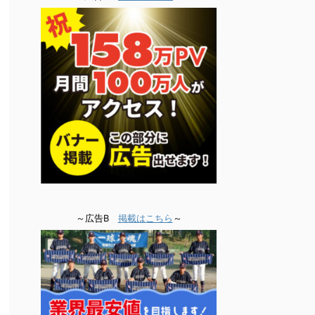
～広告B
掲載はこちら
～