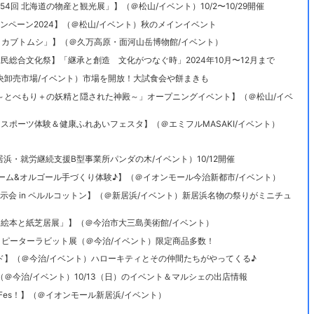
第54回 北海道の物産と観光展」】（＠松山/イベント）10/2〜10/29開催
うキャンペーン2024】（＠松山/イベント）秋のメインイベント
展「真・カブトムシ」】（＠久万高原・面河山岳博物館/イベント）
媛県 県民総合文化祭】「継承と創造 文化がつなぐ時」2024年10月〜12月まで
中央卸売市場/イベント）市場を開放！大試食会や餅まきも
ト～とべもり＋の妖精と隠された神殿～」オープニングイベント】（＠松山/イベ
ニュースポーツ体験＆健康ふれあいフェスタ】（＠エミフルMASAKI/イベント）
居浜・就労継続支援B型事業所パンダの木/イベント）10/12開催
ノードーム&オルゴール手づくり体験♪】（＠イオンモール今治新都市/イベント）
鼓台展示会 in ペルルコットン】（＠新居浜/イベント）新居浜名物の祭りがミニチュ
ヒデ子 絵本と紙芝居展」】（＠今治市大三島美術館/イベント）
ル美術館】ピーターラビット展（＠今治/イベント）限定商品多数！
ード】（＠今治/イベント）ハローキティとその仲間たちがやってくる♪
（＠今治/イベント）10/13（日）のイベント＆マルシェの出店情報
ルメFes！】（＠イオンモール新居浜/イベント）