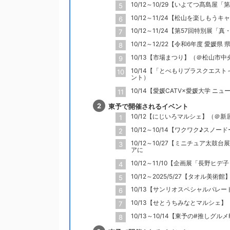
10/12～10/29【いよてつ髙島屋「
10/12～11/24【松山を楽しも
10/12～11/24【第57回特別
10/12～12/22【令和6年度 愛
10/13【市場まつり】（＠松山市
10/14【「とべもりプラスクエス
ント）
10/14【愛媛CATV×愛媛大学 
東予で開催されるイベント
10/12【にじいろマルシェ】（＠新
10/12～10/14【ワクワク♪ス
10/12～10/27【ミニチュア太
アに
10/12～11/10【企画展「長野
10/12～2025/5/27【タオ
10/13【サンリオスペシャルパレ
10/13【せとうちみなとマルシェ】
10/13～10/14【東予の#推しグ