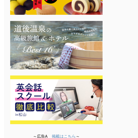
～広告A
掲載はこちら
～