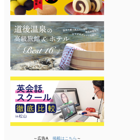
～広告A
掲載はこちら
～