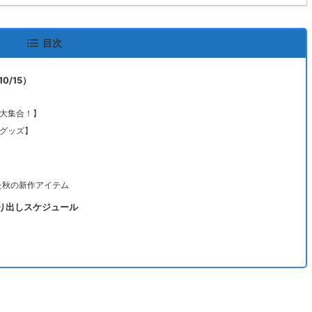
目次
0/15）
大集合！】
グッズ】
わった秋の新作アイテム
売り出しスケジュール