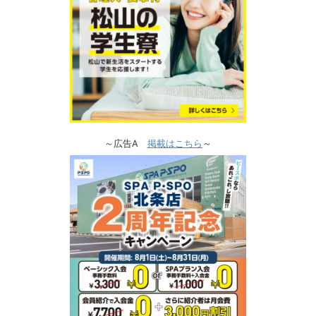
～広告A
掲載はこちら
～