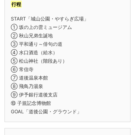
行程
START「城山公園・やすらぎ広場」
① 坂の上の雲ミュージアム
② 秋山兄弟生誕地
③ 平和通り～俳句の道
④ 水口酒造（給水）
⑤ 松山神社（階段あり）
⑥ 常信寺
⑦ 道後温泉本館
⑧ 飛鳥乃湯泉
⑨ 伊予銀行道後支店
⑩ 子規記念博物館
GOAL「道後公園・グラウンド」