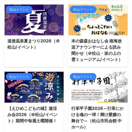
松山イベント
松山イベント
2026/8/3
2026/7/31
道後温泉夏まつり2026（＠
本の森森おはなし会 南海放
松山/イベント）
送アナウンサーによる読み
聞かせ（＠松山・坂の上の
雲ミュージアム/イベント）
松山イベント
松山イベント
2026/7/31
2026/7/30
【えひめこどもの城】遊涼
行革甲子園2026～行革にか
み会2026（＠松山/イベン
ける魂の一球！輝け愛媛の
ト）期間中毎週土曜開催！
舞台で～（松山市民会館 中
ホール）