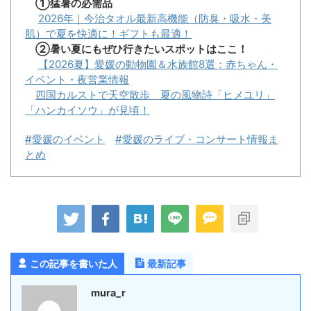
①猛暑の必需品
2026年｜今治タオル最新高機能（防臭・吸水・美
肌）で夏を快適に！ギフトも最適！
②暑い夏にもぜひ行きたいスポットはここ！
【2026夏】愛媛の動物園＆水族館8選：赤ちゃん・
イベント・夜営業情報
四国カルストで天空散歩 夏の風物詩「ヒメユリ」
「ハンカイソウ」が見頃！
#愛媛のイベント
#愛媛のライブ・コンサート情報ま
とめ
この記事を書いた人
最新記事
mura_r