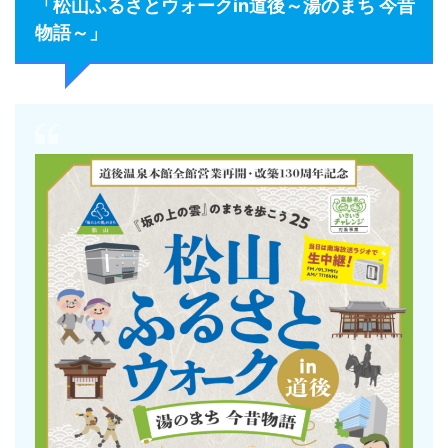
「松山ふるさとウォークin道後～湯のまち 今昔
物語～」