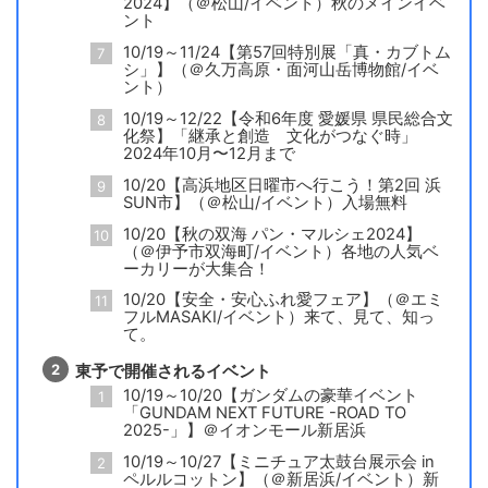
2024】（＠松山/イベント）秋のメインイベ
ント
10/19～11/24【第57回特別展「真・カブトム
シ」】（＠久万高原・面河山岳博物館/イベ
ント）
10/19～12/22【令和6年度 愛媛県 県民総合文
化祭】「継承と創造 文化がつなぐ時」
2024年10月〜12月まで
10/20【高浜地区日曜市へ行こう！第2回 浜
SUN市】（＠松山/イベント）入場無料
10/20【秋の双海 パン・マルシェ2024】
（＠伊予市双海町/イベント）各地の人気ベ
ーカリーが大集合！
10/20【安全・安心ふれ愛フェア】（＠エミ
フルMASAKI/イベント）来て、見て、知っ
て。
東予で開催されるイベント
10/19～10/20【ガンダムの豪華イベント
「GUNDAM NEXT FUTURE -ROAD TO
2025-」】＠イオンモール新居浜
10/19～10/27【ミニチュア太鼓台展示会 in
ペルルコットン】（＠新居浜/イベント）新