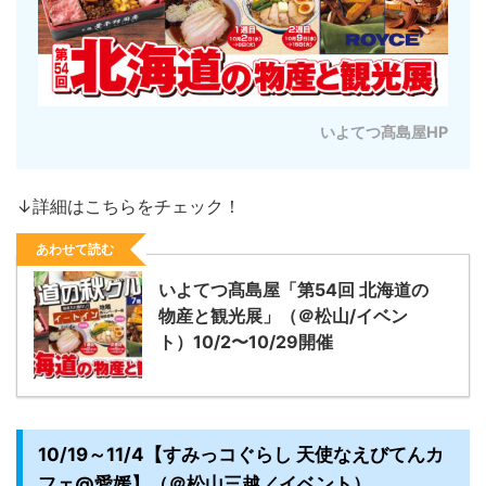
いよてつ髙島屋HP
↓詳細はこちらをチェック！
あわせて読む
いよてつ髙島屋「第54回 北海道の
物産と観光展」（＠松山/イベン
ト）10/2〜10/29開催
10/19～11/4【すみっコぐらし 天使なえびてんカ
フェ@愛媛】（＠松山三越／イベント）