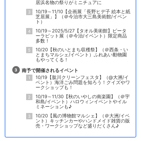
居浜名物の祭りがミニチュアに
10/19～11/10【企画展「長野ヒデ子 絵本と紙
芝居展」】（＠今治市大三島美術館/イベン
ト）
10/19～2025/5/27【タオル美術館】ピータ
ーラビット展（＠今治/イベント）限定商品
多数！
10/20【秋のいとまち収穫祭】（＠西条・い
とまちマルシェ/イベント）ふれあい動物園
もやってくる！
南予で開催されるイベント
10/19【肱川クリーンフェスタ】（@大洲/イ
ベント）海洋ごみ問題を知ろう！クイズやワ
ークショップも！
10/19～11/30【秋のいやしの南楽園】（＠宇
和島/イベント）ハロウィンイベントやイル
ミネーションも♪
10/20【風の博物館マルシェ】（＠大洲/イベ
ント）キッチンカーやハンドメイド雑貨の販
売・ワークショップなど盛りだくさん♪