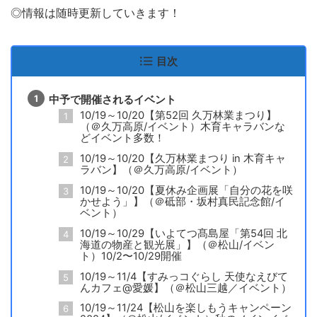
◎情報は随時更新していきます！
目次
中予で開催されるイベント
10/19～10/20【第52回 久万林業まつり】
（＠久万高原/イベント）木育キャラバンな
どイベント多数！
10/19～10/20【久万林業まつり in 木育キャ
ラバン】（＠久万高原/イベント）
10/19～10/20【夏休み企画展「自分の花を咲
かせよう」】（＠砥部・坂村真民記念館/イ
ベント）
10/19～10/29【いよてつ髙島屋「第54回 北
海道の物産と観光展」】（＠松山/イベン
ト）10/2〜10/29開催
10/19～11/4【すみっコぐらし 天使なえびて
んカフェ@愛媛】（＠松山三越／イベント）
10/19～11/24【松山を楽しもうキャンペーン