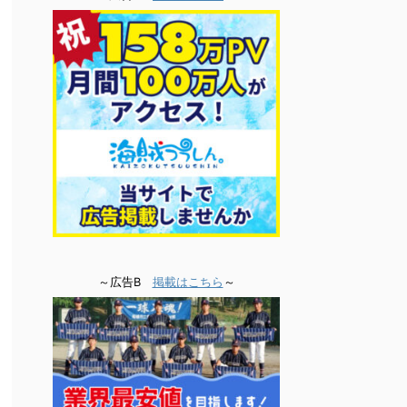
～広告B
掲載はこちら
～