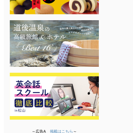
～広告A
掲載はこちら
～