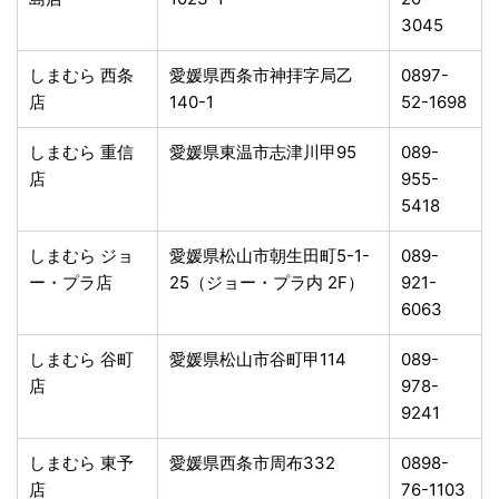
3045
しまむら 西条
愛媛県西条市神拝字局乙
0897-
店
140-1
52-1698
しまむら 重信
愛媛県東温市志津川甲95
089-
店
955-
5418
しまむら ジョ
愛媛県松山市朝生田町5-1-
089-
ー・プラ店
25（ジョー・プラ内 2F）
921-
6063
しまむら 谷町
愛媛県松山市谷町甲114
089-
店
978-
9241
しまむら 東予
愛媛県西条市周布332
0898-
店
76-1103