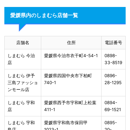
愛媛県内のしまむら店舗一覧
店舗名
住所
電話番号
しまむら 今治
愛媛県今治市衣干町4-54-1
0898-
店
33-8519
しまむら 伊予
愛媛県四国中央市下柏町
0896-
三島ファッショ
740-1
28-1295
ンモール店
しまむら 宇和
愛媛県西予市宇和町上松葉
0894-
店
411-1
69-1521
しまむら 宇和
愛媛県宇和島市保田甲
0895-
島店
1023-1
20-