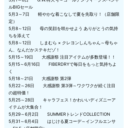
ルBIGセール
5月3～7日 軽やかな着こなしで夏を先取り！（店舗限
定）
5月8～12日 母の笑顔を咲かせよう ありがとうの気持
ちを添えて
5月8～12日 しまむら × クレヨンしんちゃん～母ちゃ
ん、なんだかステキだゾ！
5月15～19日 大感謝祭 注目アイテムが多数登場！！
5月15～6月16日 FIBERDRYで毎日をもっと気持ちよ
く
5月18～21日 大感謝祭 第2弾
5月22～26日 大感謝祭 第3弾～ワクワクが続く注目
の超特価！
5月25～28日 キャラフェス！かわいいディズニーア
イテムが大集合！
5月29～6月2日 SUMMERトレンドCOLLECTION
5月31～6月4日 はじける夏コーデ～インフルエンサ