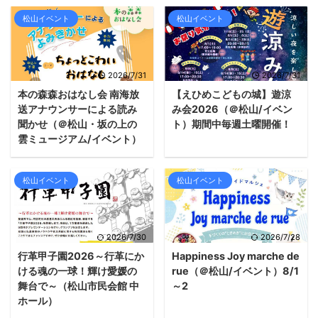
松山イベント
松山イベント
2026/7/31
2026/7/31
本の森森おはなし会 南海放
【えひめこどもの城】遊涼
送アナウンサーによる読み
み会2026（＠松山/イベン
聞かせ（＠松山・坂の上の
ト）期間中毎週土曜開催！
雲ミュージアム/イベント）
松山イベント
松山イベント
2026/7/30
2026/7/28
行革甲子園2026～行革にか
Happiness Joy marche de
ける魂の一球！輝け愛媛の
rue（＠松山/イベント）8/1
舞台で～（松山市民会館 中
～2
ホール）