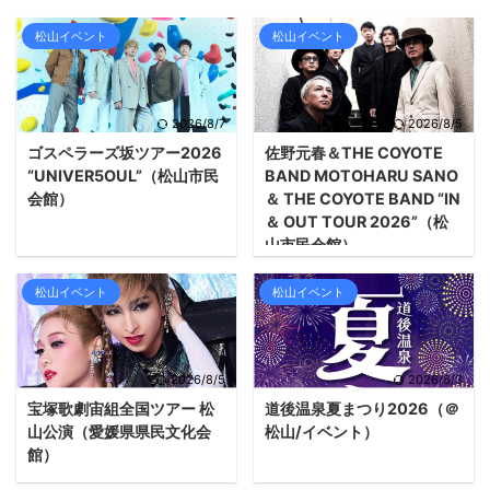
松山イベント
松山イベント
2026/8/7
2026/8/5
ゴスペラーズ坂ツアー2026
佐野元春＆THE COYOTE
“UNIVER5OUL”（松山市民
BAND MOTOHARU SANO
会館）
＆ THE COYOTE BAND “IN
＆ OUT TOUR 2026”（松
山市民会館）
松山イベント
松山イベント
2026/8/5
2026/8/3
宝塚歌劇宙組全国ツアー 松
道後温泉夏まつり2026（＠
山公演（愛媛県県民文化会
松山/イベント）
館）