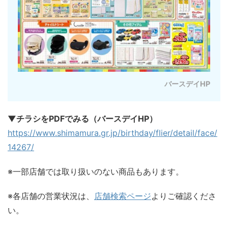
バースデイHP
▼チラシをPDFでみる（バースデイHP）
https://www.shimamura.gr.jp/birthday/flier/detail/face/
14267/
※一部店舗では取り扱いのない商品もあります。
※各店舗の営業状況は、
店舗検索ページ
よりご確認くださ
い。