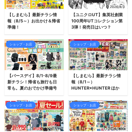
2026/8/4
2026/8/3
【しまむら】最新チラシ情
【ユニクロUT】集英社創業
報（8/5～）お出かけ＆帰省
100周年UTコレクション第
準備！
3弾！発売日はいつ？
ショップ・お店
ショップ・お店
2026/7/31
2026/7/31
【バースデイ】8/1-8/9最
【しまむら】最新チラシ情
新チラシ！帰省も旅行も日
報（8/1～）
常も。夏のおでかけ準備号
HUNTER×HUNTER ほか
ショップ・お店
ショップ・お店
2026/7/31
2026/7/30