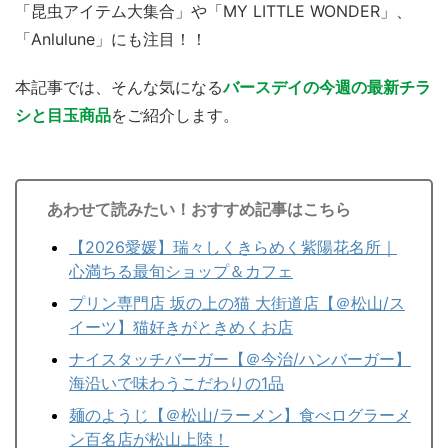
「昆虫アイテム大集合」や「MY LITTLE WONDER」、
「Anlulune」にも注目！！
本記事では、そんな気になる
バースデイの今週の最新チラ
シと目玉商品
をご紹介します。
あわせて読みたい！おすすめ記事はこちら
【2026愛媛】瑞々しくきらめく紫陽花名所｜
心満ちる最旬ショップ＆カフェ
プリン専門店 坂の上の猫 大街道店【＠松山/ス
イーツ】猫好きがときめくお店
ナイスタッチバーガー【＠今治/ハンバーガー】
海沿いで味わうこだわりの1品
麺のようじ【＠松山/ラーメン】食べログラーメ
ン百名店が松山上陸！