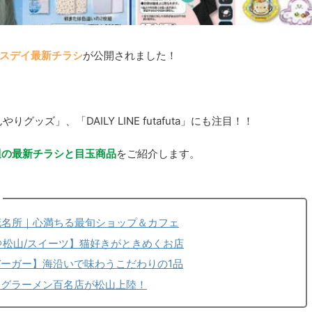
スデイ最新チラシ
が公開されました！
」
グッズ」、「DAILY LINE futafuta」にも注目！！
週の最新チラシと目玉商品
をご紹介します。
花名所｜心満ちる最旬ショップ＆カフェ
＠松山/スイーツ】猫好きがときめくお店
バーガー】海沿いで味わうこだわりの1品
ログラーメン百名店が松山上陸！