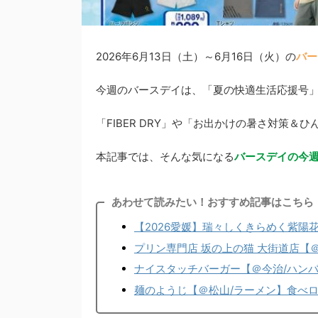
2026年6月13日（土）～6月16日（火）の
バー
今週のバースデイは、「夏の快適生活応援号
「FIBER DRY」や「お出かけの暑さ対策＆ひんやり
本記事では、そんな気になる
バースデイの今
あわせて読みたい！おすすめ記事はこちら
【2026愛媛】瑞々しくきらめく紫陽
プリン専門店 坂の上の猫 大街道店【
ナイスタッチバーガー【＠今治/ハン
麺のようじ【＠松山/ラーメン】食べ