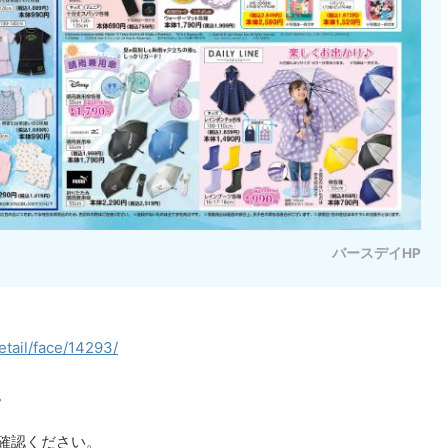
バースデイHP
etail/face/14293/
。
確認ください。