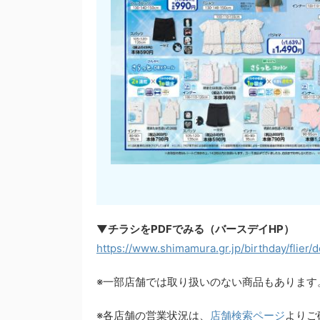
▼チラシをPDFでみる（バースデイHP）
https://www.shimamura.gr.jp/birthday/flier/d
※一部店舗では取り扱いのない商品もあります
※各店舗の営業状況は、
店舗検索ページ
よりご