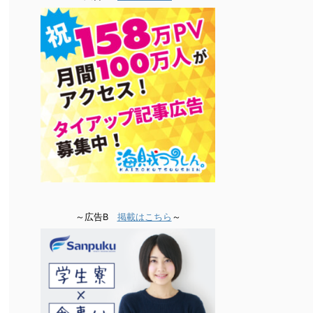
～広告B
掲載はこちら
～