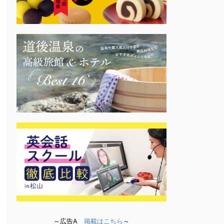
～広告A
掲載はこちら
～