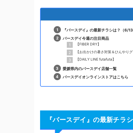
『バースデイ』の最新チラシは？（6/13-
バースデイ今週の注目商品
【FIBER DRY】
【お出かけの暑さ対策＆ひんやりグ
【DAILY LINE futafuta】
愛媛県内のバースデイ店舗一覧
バースデイオンラインストアはこちら
『バースデイ』の最新チラシは？