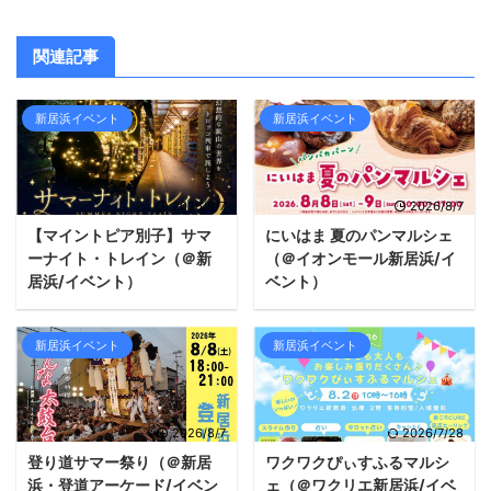
関連記事
新居浜イベント
新居浜イベント
2026/8/7
2026/8/7
【マイントピア別子】サマ
にいはま 夏のパンマルシェ
ーナイト・トレイン（＠新
（＠イオンモール新居浜/イ
居浜/イベント）
ベント）
新居浜イベント
新居浜イベント
2026/8/7
2026/7/28
登り道サマー祭り（＠新居
ワクワクぴぃすふるマルシ
浜・登道アーケード/イベン
ェ（＠ワクリエ新居浜/イベ