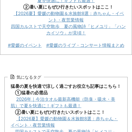
夏を快適に！ギフトも最適！
②暑い夏にもぜひ行きたいスポットはここ！
【2026夏】愛媛の動物園＆水族館8選：赤ちゃん・イベ
ント・夜営業情報
四国カルストで天空散歩 夏の風物詩「ヒメユリ」「ハン
カイソウ」が見頃！
#愛媛のイベント
#愛媛のライブ・コンサート情報まとめ
気になるタグ
猛暑の夏を快適で涼しく過ごすお役立ち記事はこちら！
①猛暑の必需品
2026年｜今治タオル最新高機能（防臭・吸水・美
肌）で夏を快適に！ギフトも最適！
②暑い夏にもぜひ行きたいスポットはここ！
【2026夏】愛媛の動物園＆水族館8選：赤ちゃん・
イベント・夜営業情報
四国カルストで天空散歩 夏の風物詩「ヒメユリ」