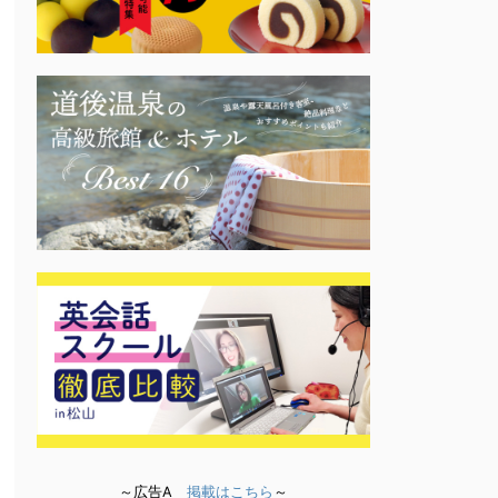
～広告A
掲載はこちら
～