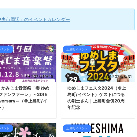
中央市周辺」のイベントカレンダー
イベント
上島町イベント
2024/10/25
2024/8/31
回 かみじま音楽祭「奏 ゆめ
ゆめしまフェスタ2024（＠上
ファンファーレ」～20th
島町/イベント）ゲストにつる
iversary～（＠上島町/イ
の剛士さん｜上島町合併20周
ト）
年記念
イベント
上島町イベント