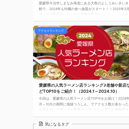
愛媛県今治市しまなみ海道にある大島のよしうみいきいき
館で、2024年も牡蠣の食べ放題がスタート！！2025年3
頃までの予定で、なくなり次第終了です。ぷりっぷりの牡
蠣を、蒸しや七輪焼きで心ゆくまで満喫。セット内容や会
場の様子などを詳しくレポートします。
アクセスランキング
2024/12
愛媛県の人気ラーメン店ランキング♪老舗や新店
どTOP10をご紹介！（2024.1～2024.10）
今回は、愛媛県の人気ラーメン店TOP10をお届け！2024年
月～10月の期間に海賊つうしん。でアクセス数が多かった
お店をピックアップ！新規オープンしたお店から老舗店ま
で様々なお店がランクイン。ランキング形式でご紹介しま
す。
気になるタグ