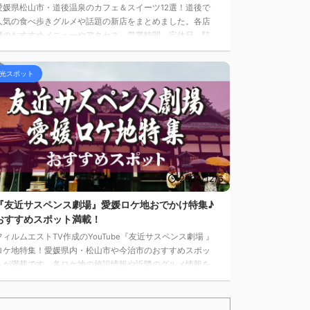
愛媛県松山市・道後温泉のカフェ＆スイーツ12選！道後で
人気の食べ歩きグルメや話題の新店をまとめました。各店
舗のおすすめメニューやアクセス、営業時間、定休日、駐
車場情報も掲載！記事の最後には、道後周辺の観光情報や
旅館・ホテルの情報もあります。
光スポット
2024/12/6
『友近サスペンス劇場』愛媛ロケ地おでかけ特集♪
おすすめスポット満載！
フィルムエストTV作成のYouTube『友近サスペンス劇場 』
ロケ地特集！愛媛県内・松山市や今治市のおすすめスポッ
トが満載です。各ロケ地の施設情報や近隣のグルメ情報を
まとめました。