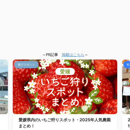
～PR記事
掲載はこちら
～
遊びスポット
松
/20
2025/1/27
愛媛県内のいちご狩りスポット・2025年人気農園
まとめ！