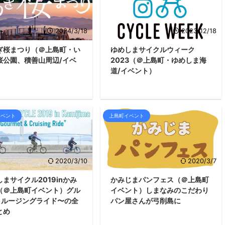
2024/3/18
2023/12/18
ぎ桜まつり（＠上島町・い
ゆめしまサイクルウィーク
桜公園、積善山周辺/イベ
2023（＠上島町・ゆめしま海
）
道/イベント）
イベント
上島町イベント
2020/3/10
2020/3/7
まサイクル2019inかみ
かみじまパンフェス（＠上島町
（＠上島町イベント）グル
イベント）しまなみのこだわり
クルージングライド〜の全
パン屋さんが弓削島に
とめ