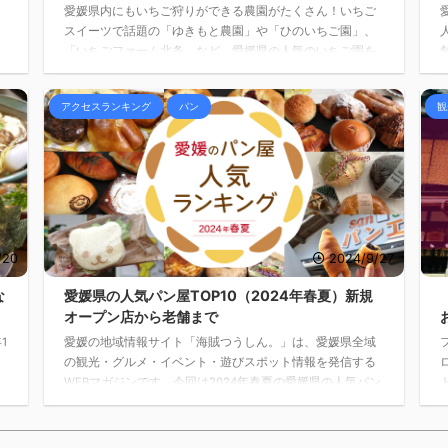
愛媛県内にもいちご狩りができる農園がたくさん！いちご
月
スイーツで話題の「ゆきもと農園」や「ひのいちご園」、
「いちごファーム北条」など、愛媛県の人気のいちご園を
まとめました。料金や営業時間、マップ・アクセス、駐車
場情報もチェックしてくださいね。
アクセスランキング
パン
観
/20
2024/9/27
な
愛媛県の人気パン屋TOP10（2024年春夏）新規
オープン店から老舗まで
1
愛媛の地域情報サイト「海賊つうしん。」は、愛媛県全域
の観光・グルメ・イベント・遊びスポット情報を発信する
WEBマガジンです。今回は2024年春夏の愛媛県の人気パン
屋TOP10をお届け！新規オープンしたお店や老舗パン屋さ
んなどを紹介します。