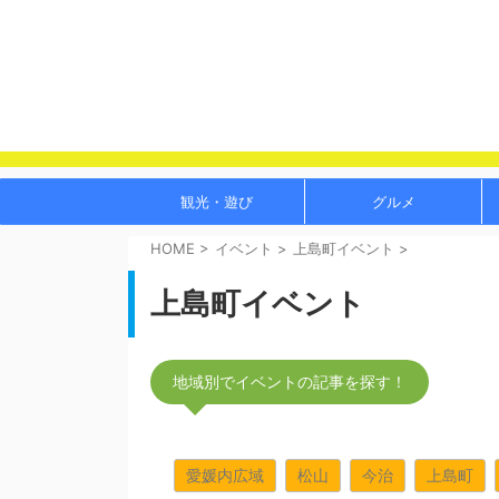
観光・遊び
グルメ
HOME
>
イベント
>
上島町イベント
>
上島町イベント
地域別でイベントの記事を探す！
愛媛内広域
松山
今治
上島町