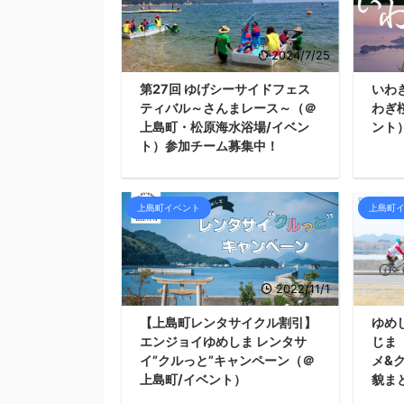
2024/7/25
第27回 ゆげシーサイドフェス
いわ
ティバル～さんまレース～（＠
わぎ
上島町・松原海水浴場/イベン
ント
ト）参加チーム募集中！
上島町イベント
上島町
2022/11/1
【上島町レンタサイクル割引】
ゆめし
エンジョイゆめしま レンタサ
じま
イ”クルっと”キャンペーン（＠
メ&
上島町/イベント）
貌ま