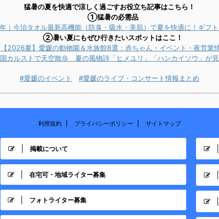
猛暑の夏を快適で涼しく過ごすお役立ち記事はこちら！
①猛暑の必需品
26年｜今治タオル最新高機能（防臭・吸水・美肌）で夏を快適に！ギフ
②暑い夏にもぜひ行きたいスポットはここ！
【2026夏】愛媛の動物園＆水族館8選：赤ちゃん・イベント・夜営業
国カルストで天空散歩 夏の風物詩「ヒメユリ」「ハンカイソウ」が見
#愛媛のイベント
#愛媛のライブ・コンサート情報まとめ
利用規約
プライバシーポリシー
サイトマップ
掲載について
在宅可・地域ライター募集
フォトライター募集