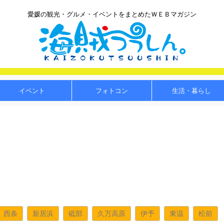
愛媛の観光・グルメ・イベントをまとめたＷＥＢマガジン
イベント
フォトコン
生活・暮らし
西条
新居浜
砥部
久万高原
伊予
東温
松前