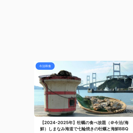
今治和食
2024/12
【2024-2025年】牡蠣の食べ放題（＠今治/海
鮮）しまなみ海道で七輪焼きの牡蠣と海鮮BBQ