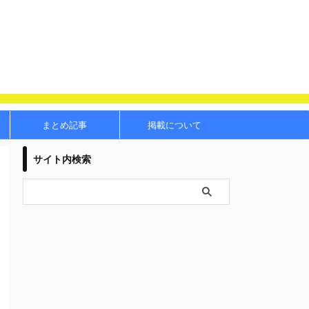
まとめ記事
掲載について
サイト内検索
西予市
宇和島
内子