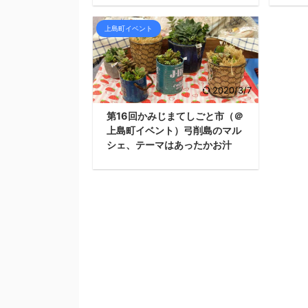
上島町イベント
2020/3/7
第16回かみじまてしごと市（＠
上島町イベント）弓削島のマル
シェ、テーマはあったかお汁