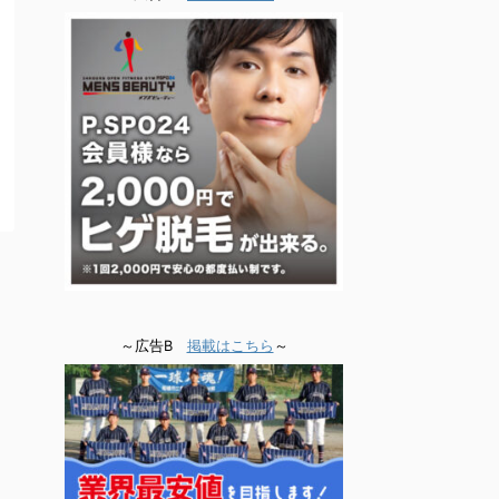
～広告B
掲載はこちら
～