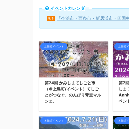
イベントカレンダー
「今治市・西条市・新居浜市・四国
東予
上島町イベント
上島町
2024/11/8
第24回 かみじまてしごと市
第7
（＠上島町/イベント）てしご
しま 
とがつなぐ、のんびり青空マル
Ann
シェ。
ベン
上島町イベント
上島町