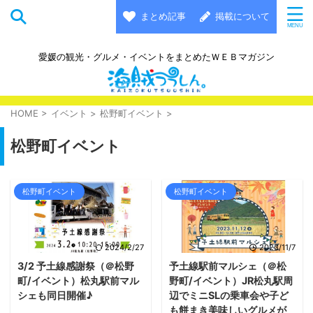
まとめ記事
掲載について
愛媛の観光・グルメ・イベントをまとめたＷＥＢマガジン
HOME
>
イベント
>
松野町イベント
>
松野町イベント
松野町イベント
松野町イベント
2024/2/27
2023/11/7
3/2 予土線感謝祭（＠松野
予土線駅前マルシェ（＠松
町/イベント）松丸駅前マル
野町/イベント）JR松丸駅周
シェも同日開催♪
辺でミニSLの乗車会や子ど
も餅まき美味しいグルメが