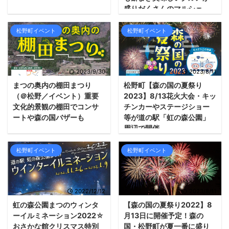
盛りだくさんのマルシェ
松野町イベント
松野町イベント
2023/9/30
2023/8/11
まつの奥内の棚田まつり
松野町【森の国の夏祭り
（＠松野／イベント）重要
2023】8/13花火大会・キッ
文化的景観の棚田でコンサ
チンカーやステージショー
ートや森の国バザーも
等が道の駅「虹の森公園」
周辺で開催
松野町イベント
松野町イベント
2022/12/12
2023/8/11
虹の森公園まつのウィンタ
【森の国の夏祭り2022】8
ーイルミネーション2022☆
月13日に開催予定！森の
おさかな館クリスマス特別
国・松野町が夏一番に盛り