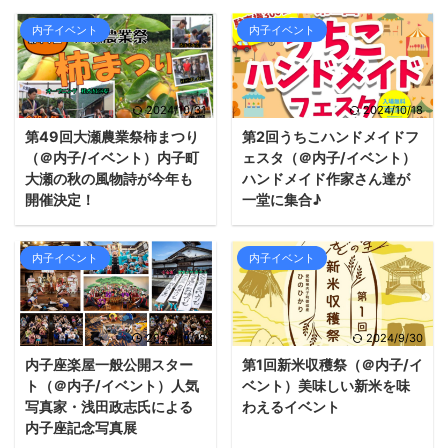
内子イベント
内子イベント
2024/10/31
2024/10/18
第49回大瀬農業祭柿まつり
第2回うちこハンドメイドフ
（＠内子/イベント）内子町
ェスタ（＠内子/イベント）
大瀬の秋の風物詩が今年も
ハンドメイド作家さん達が
開催決定！
一堂に集合♪
内子イベント
内子イベント
2024/10/18
2024/9/30
内子座楽屋一般公開スター
第1回新米収穫祭（＠内子/イ
ト（＠内子/イベント）人気
ベント）美味しい新米を味
写真家・浅田政志氏による
わえるイベント
内子座記念写真展