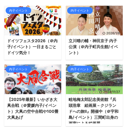
内子イベント
内子イベント
2026/5/6
2026/1/6
ドイツフェスタ2026（＠内
立川晴の輔・神田京子 内子
子/イベント）一日まるごと
公演（＠内子町共生館/イベ
ドイツ気分！
ント）
内子イベント
内子イベント
2025/4/17
2024/11/27
【2025年最新】いかざき大
畦地梅太郎記念美術館『兵
凧合戦（＠愛媛内子/イベン
頭浩章 絵画展－クジラン
ト）大凧の空中合戦や100畳
ドへの旅Ⅱ』開催中（＠宇和
大凧あげ
島/イベント）三間町出身の
画家による絵画展