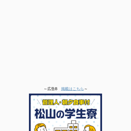
～広告B
掲載はこちら
～