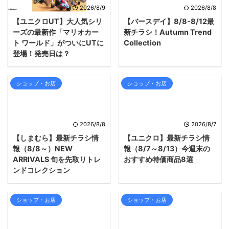
2026/8/9
2026/8/8
【ユニクロUT】大人気シリ
【バースデイ】8/8-8/12最
ーズの最新作「マリオカー
新チラシ！Autumn Trend
ト ワールド」がついにUTに
Collection
登場！発売日は？
ショップ・お店
ショップ・お店
2026/8/8
2026/8/7
【しまむら】最新チラシ情
【ユニクロ】最新チラシ情
報（8/8～）NEW
報（8/7～8/13）今週末の
ARRIVALS 旬を先取りトレ
おすすめ特価商品8選
ンドコレクション
ショップ・お店
ショップ・お店