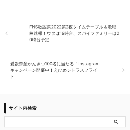
FNS歌謡祭2022第2夜タイムテーブル＆歌
唱曲速報！ウタは19時台、スパイファミリ
ーは20時台予定
愛媛県産かんきつ100名に当たる！Instagr
amキャンペーン開催中！えひめシトラス
フライト
サイト内検索