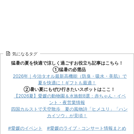
気になるタグ
猛暑の夏を快適で涼しく過ごすお役立ち記事はこちら！
①猛暑の必需品
2026年｜今治タオル最新高機能（防臭・吸水・美肌）で
夏を快適に！ギフトも最適！
②暑い夏にもぜひ行きたいスポットはここ！
【2026夏】愛媛の動物園＆水族館8選：赤ちゃん・イベ
ント・夜営業情報
四国カルストで天空散歩 夏の風物詩「ヒメユリ」「ハン
カイソウ」が見頃！
#愛媛のイベント
#愛媛のライブ・コンサート情報まとめ