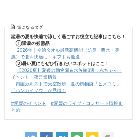
気になるタグ
猛暑の夏を快適で涼しく過ごすお役立ち記事はこちら！
①猛暑の必需品
2026年｜今治タオル最新高機能（防臭・吸水・美
肌）で夏を快適に！ギフトも最適！
②暑い夏にもぜひ行きたいスポットはここ！
【2026夏】愛媛の動物園＆水族館8選：赤ちゃん・
イベント・夜営業情報
四国カルストで天空散歩 夏の風物詩「ヒメユリ」
「ハンカイソウ」が見頃！
#愛媛のイベント
#愛媛のライブ・コンサート情報ま
とめ