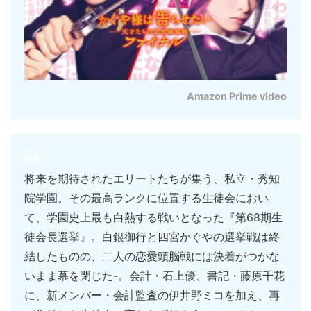
Amazon Prime video
将来を期待されたエリートたちが集う、私立・秀知
院学園。その最高ランクに位置する生徒会におい
て、学園史上最も白熱する戦いとなった『第68期生
徒会長選挙』。白銀御行と四宮かぐやの選挙戦は終
結したものの、二人の恋愛頭脳戦には決着がつかな
いまま幕を閉じた-。会計・石上優、書記・藤原千花
に、新メンバー・会計監査の伊井野ミコを加え、再