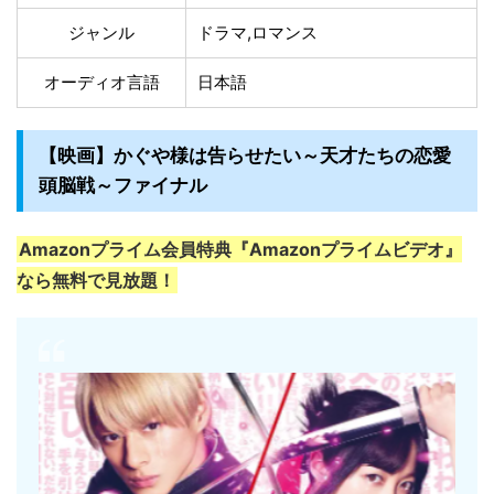
ジャンル
ドラマ,ロマンス
オーディオ言語
日本語
【映画】かぐや様は告らせたい～天才たちの恋愛
頭脳戦～ファイナル
Amazonプライム会員特典『Amazonプライムビデオ』
なら無料で見放題！