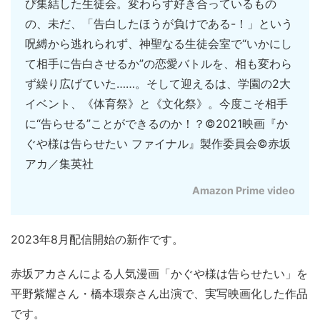
び集結した生徒会。変わらず好き合っているもの
の、未だ、「告白したほうが負けである-！」という
呪縛から逃れられず、神聖なる生徒会室で“いかにし
て相手に告白させるか”の恋愛バトルを、相も変わら
ず繰り広げていた……。そして迎えるは、学園の2大
イベント、《体育祭》と《文化祭》。今度こそ相手
に“告らせる”ことができるのか！？©2021映画『か
ぐや様は告らせたい ファイナル』製作委員会©赤坂
アカ／集英社
Amazon Prime video
2023年8月配信開始の新作です。
赤坂アカさんによる人気漫画「かぐや様は告らせたい」を
平野紫耀さん・橋本環奈さん出演で、実写映画化した作品
です。