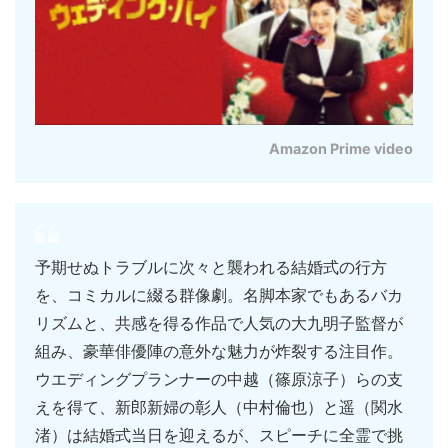
Amazon Prime video
予期せぬトラブルに次々と襲われる結婚式の行方
を、コミカルに綴る群像劇。名脚本家でもあるバカ
リズムと、共感を得る作品で人気の大九明子監督が
組み、豪華俳優陣の意外な魅力が炸裂する注目作。
ウエディングプランナーの中越（篠原涼子）らの支
えを得て、新郎新婦の彰人（中村倫也）と遥（関水
渚）は結婚式当日を迎えるが、スピーチに全霊で挑