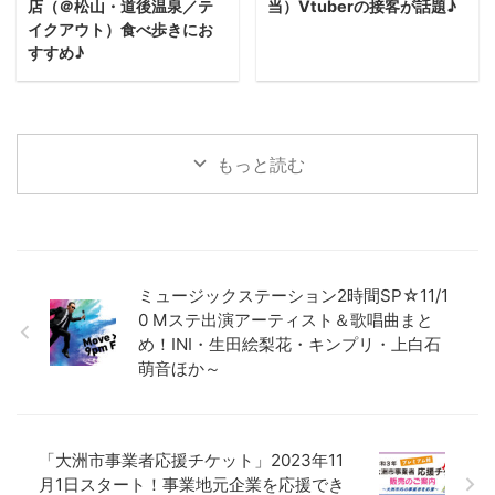
店（＠松山・道後温泉／テ
当）Vtuberの接客が話題♪
イクアウト）食べ歩きにお
すすめ♪
もっと読む
ミュージックステーション2時間SP☆11/1
0 Mステ出演アーティスト＆歌唱曲まと
め！INI・生田絵梨花・キンプリ・上白石
萌音ほか～
「大洲市事業者応援チケット」2023年11
月1日スタート！事業地元企業を応援でき