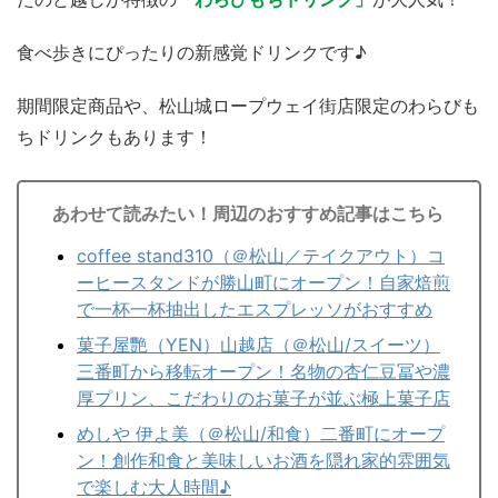
食べ歩きにぴったりの新感覚ドリンクです♪
期間限定商品や、松山城ロープウェイ街店限定のわらびも
ちドリンクもあります！
あわせて読みたい！周辺のおすすめ記事はこちら
coffee stand310（＠松山／テイクアウト）コ
ーヒースタンドが勝山町にオープン！自家焙煎
で一杯一杯抽出したエスプレッソがおすすめ
菓子屋艷（YEN）山越店（＠松山/スイーツ）
三番町から移転オープン！名物の杏仁豆冨や濃
厚プリン、こだわりのお菓子が並ぶ極上菓子店
めしや 伊よ美（＠松山/和食）二番町にオープ
ン！創作和食と美味しいお酒を隠れ家的雰囲気
で楽しむ大人時間♪