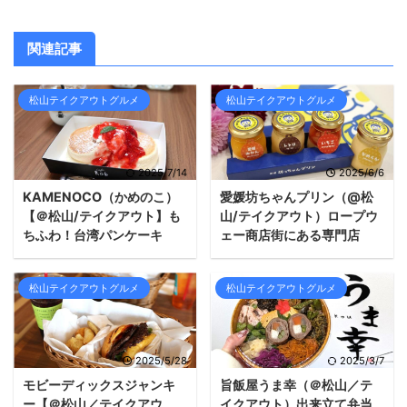
関連記事
松山テイクアウトグルメ
松山テイクアウトグルメ
2025/7/14
2025/6/6
KAMENOCO（かめのこ）
愛媛坊ちゃんプリン（@松
【＠松山/テイクアウト】も
山/テイクアウト）ロープウ
ちふわ！台湾パンケーキ
ェー商店街にある専門店
松山テイクアウトグルメ
松山テイクアウトグルメ
2025/5/28
2025/3/7
モビーディックスジャンキ
旨飯屋うま幸（＠松山／テ
ー【＠松山／テイクアウ
イクアウト）出来立て弁当