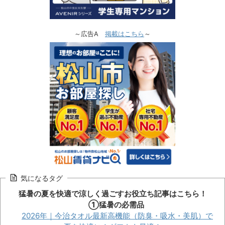
～広告A
掲載はこちら
～
気になるタグ
猛暑の夏を快適で涼しく過ごすお役立ち記事はこちら！
①猛暑の必需品
2026年｜今治タオル最新高機能（防臭・吸水・美肌）で