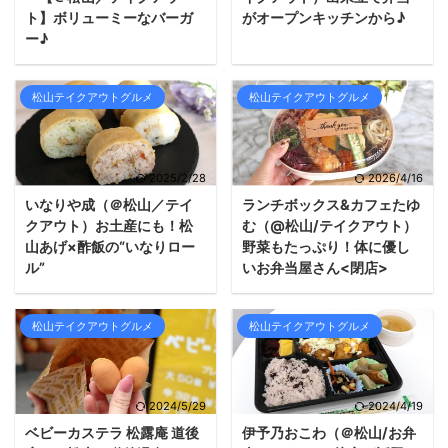
ト】ボリューミーなバーガ
がオープンキッチンから♪
ー♪
松山テイクアウトグルメ
松山テイクアウトグルメ
2025/2/28
2026/4/16
いなりや成（＠松山／テイ
ランチボックス&カフェたゆ
クアウト）お土産にも！松
む（@松山/テイクアウト）
山あげ×酢飯の“いなりロー
野菜もたっぷり！体に優し
ル”
いお弁当屋さん<閉店>
松山テイクアウトグルメ
松山テイクアウトグルメ
2024/5/29
2024/4/19
ベビーカステラ 松露庵 道後
伊予乃おこわ（＠松山/お弁