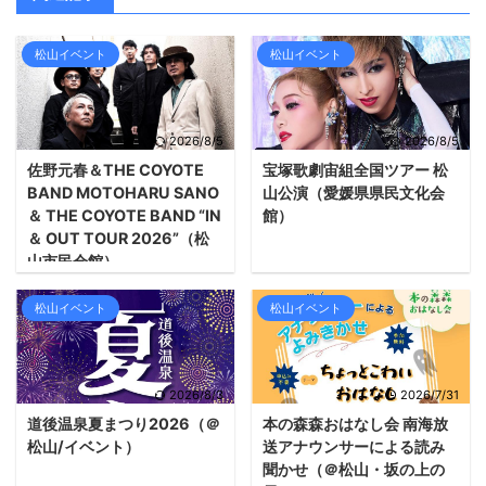
松山イベント
松山イベント
2026/8/5
2026/8/5
佐野元春＆THE COYOTE
宝塚歌劇宙組全国ツアー 松
BAND MOTOHARU SANO
山公演（愛媛県県民文化会
＆ THE COYOTE BAND “IN
館）
＆ OUT TOUR 2026”（松
山市民会館）
松山イベント
松山イベント
2026/8/3
2026/7/31
道後温泉夏まつり2026（＠
本の森森おはなし会 南海放
松山/イベント）
送アナウンサーによる読み
聞かせ（＠松山・坂の上の