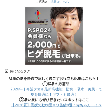
～広告A
掲載はこちら
～
気になるタグ
猛暑の夏を快適で涼しく過ごすお役立ち記事はこちら！
①猛暑の必需品
2026年｜今治タオル最新高機能（防臭・吸水・美肌）で
夏を快適に！ギフトも最適！
②暑い夏にもぜひ行きたいスポットはここ！
【2026夏】愛媛の動物園＆水族館8選：赤ちゃん・イベ