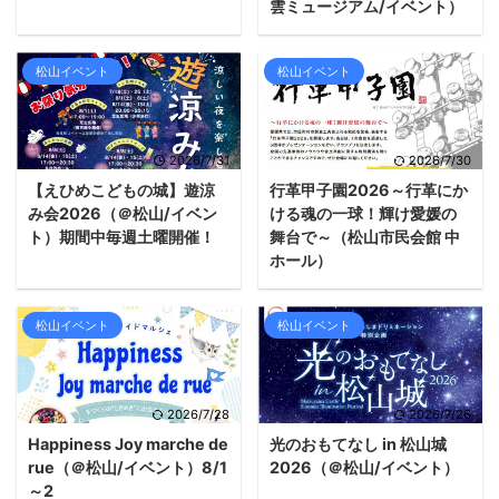
雲ミュージアム/イベント）
松山イベント
松山イベント
2026/7/31
2026/7/30
【えひめこどもの城】遊涼
行革甲子園2026～行革にか
み会2026（＠松山/イベン
ける魂の一球！輝け愛媛の
ト）期間中毎週土曜開催！
舞台で～（松山市民会館 中
ホール）
松山イベント
松山イベント
2026/7/28
2026/7/26
Happiness Joy marche de
光のおもてなし in 松山城
rue（＠松山/イベント）8/1
2026（＠松山/イベント）
～2