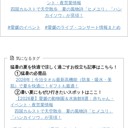
ント・夜営業情報
四国カルストで天空散歩 夏の風物詩「ヒメユリ」「ハン
カイソウ」が見頃！
#愛媛のイベント
#愛媛のライブ・コンサート情報まとめ
気になるタグ
猛暑の夏を快適で涼しく過ごすお役立ち記事はこちら！
①猛暑の必需品
2026年｜今治タオル最新高機能（防臭・吸水・美
肌）で夏を快適に！ギフトも最適！
②暑い夏にもぜひ行きたいスポットはここ！
【2026夏】愛媛の動物園＆水族館8選：赤ちゃん・
イベント・夜営業情報
四国カルストで天空散歩 夏の風物詩「ヒメユリ」
「ハンカイソウ」が見頃！