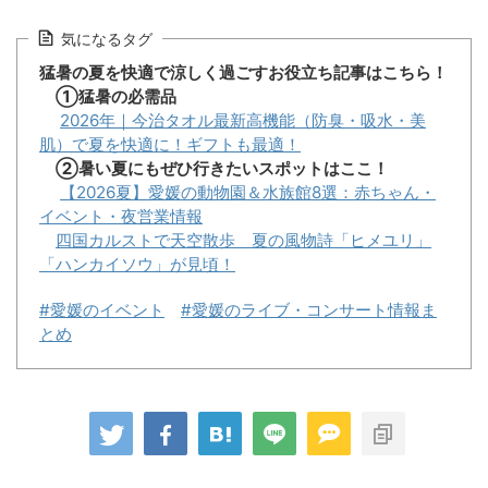
気になるタグ
猛暑の夏を快適で涼しく過ごすお役立ち記事はこちら！
①猛暑の必需品
2026年｜今治タオル最新高機能（防臭・吸水・美
肌）で夏を快適に！ギフトも最適！
②暑い夏にもぜひ行きたいスポットはここ！
【2026夏】愛媛の動物園＆水族館8選：赤ちゃん・
イベント・夜営業情報
四国カルストで天空散歩 夏の風物詩「ヒメユリ」
「ハンカイソウ」が見頃！
#愛媛のイベント
#愛媛のライブ・コンサート情報ま
とめ