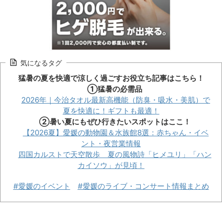
気になるタグ
猛暑の夏を快適で涼しく過ごすお役立ち記事はこちら！
①猛暑の必需品
2026年｜今治タオル最新高機能（防臭・吸水・美肌）で
夏を快適に！ギフトも最適！
②暑い夏にもぜひ行きたいスポットはここ！
【2026夏】愛媛の動物園＆水族館8選：赤ちゃん・イベ
ント・夜営業情報
四国カルストで天空散歩 夏の風物詩「ヒメユリ」「ハン
カイソウ」が見頃！
#愛媛のイベント
#愛媛のライブ・コンサート情報まとめ