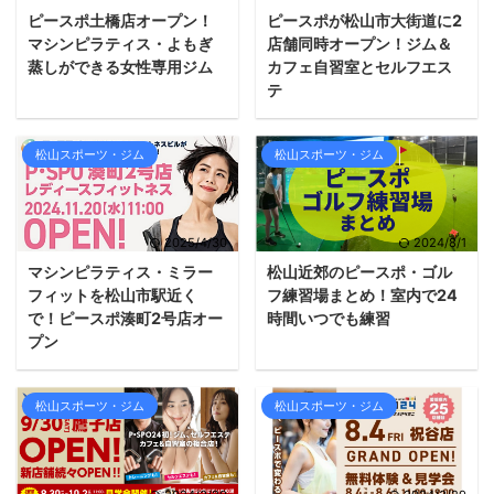
ピースポ土橋店オープン！
ピースポが松山市大街道に2
マシンピラティス・よもぎ
店舗同時オープン！ジム＆
蒸しができる女性専用ジム
カフェ自習室とセルフエス
テ
松山スポーツ・ジム
松山スポーツ・ジム
2025/4/30
2024/8/1
マシンピラティス・ミラー
松山近郊のピースポ・ゴル
フィットを松山市駅近く
フ練習場まとめ！室内で24
で！ピースポ湊町2号店オー
時間いつでも練習
プン
松山スポーツ・ジム
松山スポーツ・ジム