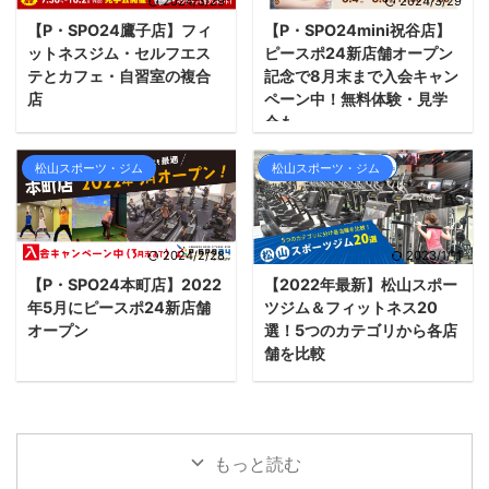
2024/3/29
2024/3/29
【P・SPO24鷹子店】フィ
【P・SPO24mini祝谷店】
ットネスジム・セルフエス
ピースポ24新店舗オープン
テとカフェ・自習室の複合
記念で8月末まで入会キャン
店
ペーン中！無料体験・見学
会も
松山スポーツ・ジム
松山スポーツ・ジム
2024/2/28
2023/1/11
【P・SPO24本町店】2022
【2022年最新】松山スポー
年5月にピースポ24新店舗
ツジム＆フィットネス20
オープン
選！5つのカテゴリから各店
舗を比較
もっと読む