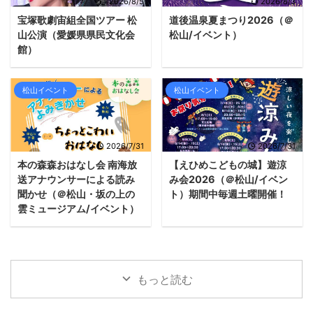
2026/8/5
2026/8/3
宝塚歌劇宙組全国ツアー 松
道後温泉夏まつり2026（＠
山公演（愛媛県県民文化会
松山/イベント）
館）
松山イベント
松山イベント
2026/7/31
2026/7/31
本の森森おはなし会 南海放
【えひめこどもの城】遊涼
送アナウンサーによる読み
み会2026（＠松山/イベン
聞かせ（＠松山・坂の上の
ト）期間中毎週土曜開催！
雲ミュージアム/イベント）
もっと読む