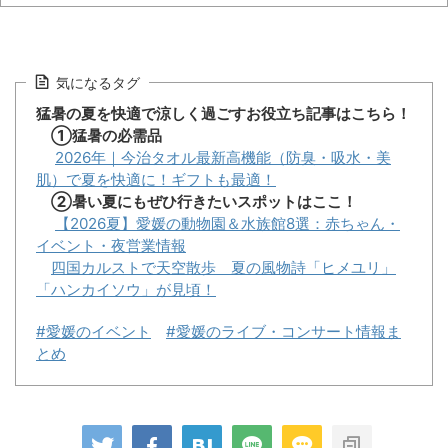
気になるタグ
猛暑の夏を快適で涼しく過ごすお役立ち記事はこちら！
①猛暑の必需品
2026年｜今治タオル最新高機能（防臭・吸水・美
肌）で夏を快適に！ギフトも最適！
②暑い夏にもぜひ行きたいスポットはここ！
【2026夏】愛媛の動物園＆水族館8選：赤ちゃん・
イベント・夜営業情報
四国カルストで天空散歩 夏の風物詩「ヒメユリ」
「ハンカイソウ」が見頃！
#愛媛のイベント
#愛媛のライブ・コンサート情報ま
とめ