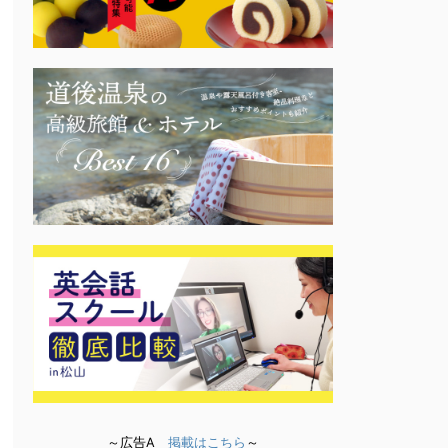
～広告A
掲載はこちら
～