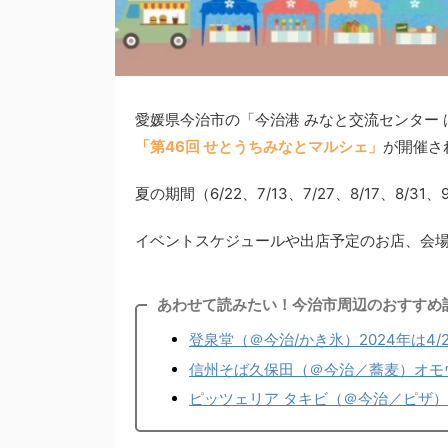
愛媛県今治市の「今治港 みなと交流センター 
「第46回 せとうちみなとマルシェ」
が開催さ
夏の期間（6/22、7/13、7/27、8/17、8/31
イベントスケジュールや出店予定のお店、会
あわせて読みたい！今治市周辺のおすすめ
登泉堂（＠今治/かき氷）2024年は
信州そば久保田（＠今治／蕎麦）オモ
ピッツェリア タキビ（＠今治／ピザ