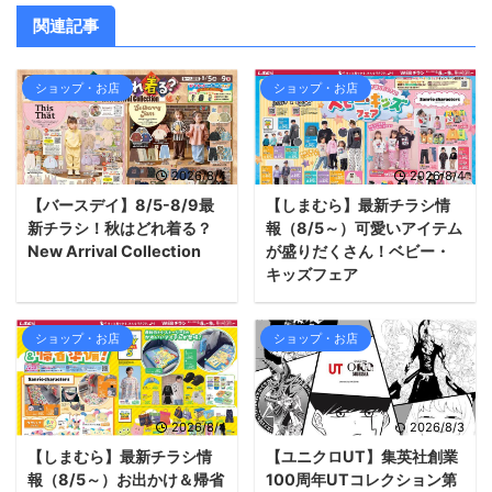
関連記事
ショップ・お店
ショップ・お店
2026/8/4
2026/8/4
【バースデイ】8/5-8/9最
【しまむら】最新チラシ情
新チラシ！秋はどれ着る？
報（8/5～）可愛いアイテム
New Arrival Collection
が盛りだくさん！ベビー・
キッズフェア
ショップ・お店
ショップ・お店
2026/8/4
2026/8/3
【しまむら】最新チラシ情
【ユニクロUT】集英社創業
報（8/5～）お出かけ＆帰省
100周年UTコレクション第