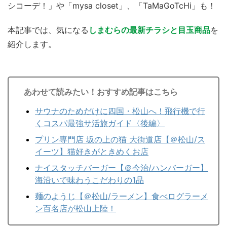
シコーデ！」や「mysa closet」、「TaMaGoTcHi」も！
本記事では、気になる
しまむらの最新チラシと目玉商品
を
紹介します。
あわせて読みたい！おすすめ記事はこちら
サウナのためだけに四国・松山へ！飛行機で行
くコスパ最強サ活旅ガイド〈後編〉
プリン専門店 坂の上の猫 大街道店【＠松山/ス
イーツ】猫好きがときめくお店
ナイスタッチバーガー【＠今治/ハンバーガー】
海沿いで味わうこだわりの1品
麺のようじ【＠松山/ラーメン】食べログラーメ
ン百名店が松山上陸！