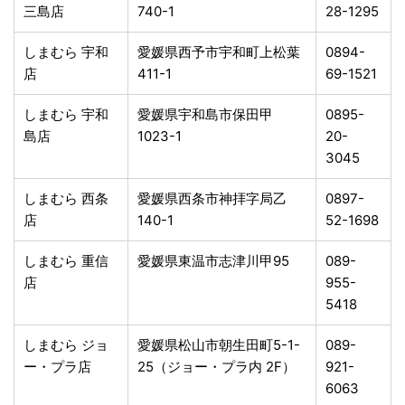
三島店
740-1
28-1295
しまむら 宇和
愛媛県西予市宇和町上松葉
0894-
店
411-1
69-1521
しまむら 宇和
愛媛県宇和島市保田甲
0895-
島店
1023-1
20-
3045
しまむら 西条
愛媛県西条市神拝字局乙
0897-
店
140-1
52-1698
しまむら 重信
愛媛県東温市志津川甲95
089-
店
955-
5418
しまむら ジョ
愛媛県松山市朝生田町5-1-
089-
ー・プラ店
25（ジョー・プラ内 2F）
921-
6063