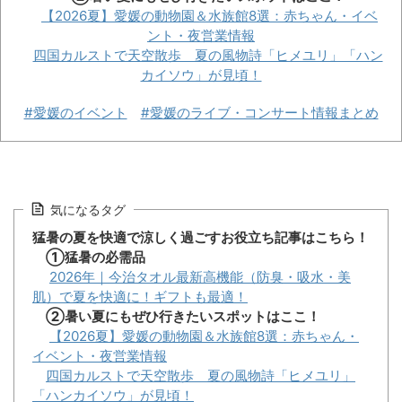
【2026夏】愛媛の動物園＆水族館8選：赤ちゃん・イベ
ント・夜営業情報
四国カルストで天空散歩 夏の風物詩「ヒメユリ」「ハン
カイソウ」が見頃！
#愛媛のイベント
#愛媛のライブ・コンサート情報まとめ
気になるタグ
猛暑の夏を快適で涼しく過ごすお役立ち記事はこちら！
①猛暑の必需品
2026年｜今治タオル最新高機能（防臭・吸水・美
肌）で夏を快適に！ギフトも最適！
②暑い夏にもぜひ行きたいスポットはここ！
【2026夏】愛媛の動物園＆水族館8選：赤ちゃん・
イベント・夜営業情報
四国カルストで天空散歩 夏の風物詩「ヒメユリ」
「ハンカイソウ」が見頃！