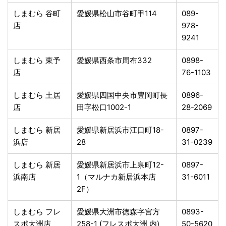
しまむら 谷町
愛媛県松山市谷町甲114
089-
店
978-
9241
しまむら 東予
愛媛県西条市周布332
0898-
店
76-1103
しまむら 土居
愛媛県四国中央市豊岡町長
0896-
店
田字松口1002-1
28-2069
しまむら 新居
愛媛県新居浜市江口町18-
0897-
浜店
28
31-0239
しまむら 新居
愛媛県新居浜市上泉町12-
0897-
浜南店
1（マルナカ新居浜本店
31-6011
2F）
しまむら フレ
愛媛県大洲市徳森字宮方
0893-
スポ大洲店
258-1 (フレスポ大洲 内)
50-5620