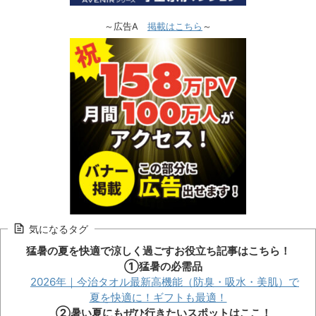
～広告A
掲載はこちら
～
気になるタグ
猛暑の夏を快適で涼しく過ごすお役立ち記事はこちら！
①猛暑の必需品
2026年｜今治タオル最新高機能（防臭・吸水・美肌）で
夏を快適に！ギフトも最適！
②暑い夏にもぜひ行きたいスポットはここ！