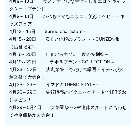
4月9～13日 サステナブルな生活～しまエコ × キャラ
クター・ブランド
4月9～13日 パパもママもニッコリ笑顔！ベビー・キ
ッズフェア
4月12～15日 Sanrio characters～
4月15～20日 安心と信頼のブランド～GUNZE特集
（店舗限定）
4月16～20日 しまむら半期に一度の特別祭～
4月19～22日 コラボ＆ブランドCOLLECTION～
4月23～27日 大創業祭～今だけの厳選アイテムが大
創業祭で大集合！
4月26～29日 イマドキTREND STYLE～
4月26～29日 先行販売のピクニックアートでLET'Sお
しゃピク！
4月29～5月4日 大創業祭～GW連休スタートに合わせ
て特別価格が大集合！