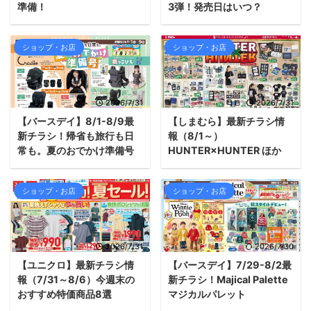
準備！
3弾！発売日はいつ？
ショップ・お店
ショップ・お店
2026/7/31
2026/7/31
【バースデイ】8/1-8/9最
【しまむら】最新チラシ情
新チラシ！帰省も旅行も日
報（8/1～）
常も。夏のおでかけ準備号
HUNTER×HUNTER ほか
ショップ・お店
ショップ・お店
2026/7/31
2026/7/30
【ユニクロ】最新チラシ情
【バースデイ】7/29-8/2最
報（7/31～8/6）今週末の
新チラシ！Majical Palette
おすすめ特価商品8選
マジカルパレット