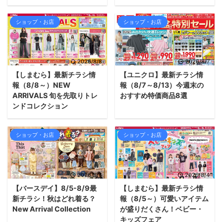
ショップ・お店
ショップ・お店
2026/8/8
2026/8/7
【しまむら】最新チラシ情
【ユニクロ】最新チラシ情
報（8/8～）NEW
報（8/7～8/13）今週末の
ARRIVALS 旬を先取りトレ
おすすめ特価商品8選
ンドコレクション
ショップ・お店
ショップ・お店
2026/8/4
2026/8/4
【バースデイ】8/5-8/9最
【しまむら】最新チラシ情
新チラシ！秋はどれ着る？
報（8/5～）可愛いアイテム
New Arrival Collection
が盛りだくさん！ベビー・
キッズフェア