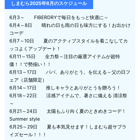
しまむら2025年6月のスケジュール
6月3～ FIBERDRYで毎日をもっと快適に～
6月4～8日 晴れの日も雨の日も味方にする！お出かけ
コーデ
6月7～10日 夏のアクティブスタイルを着こなしてカ
ッコよくアップデート！
6月11～15日 全力祭～注目の厳選アイテムが超特
価！！で勢揃い！！
6月13～17日 パパ、ありがとう。を伝える～父の日フ
ェア（店舗限定）
6月14～17日 推しキャラとありがとうを贈ろう！
6月18～22日 涼感アイテムで、暑さに備える 清涼祭
～
6月21～24日 太陽もふり向く夏のときめきコーデ！
Summer style
6月25～29日 夏も本気見せます！しまむら超サプラ
イズセール！！！