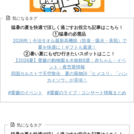
気になるタグ
猛暑の夏を快適で涼しく過ごすお役立ち記事はこちら！
①猛暑の必需品
2026年｜今治タオル最新高機能（防臭・吸水・美肌）で
夏を快適に！ギフトも最適！
②暑い夏にもぜひ行きたいスポットはここ！
【2026夏】愛媛の動物園＆水族館8選：赤ちゃん・イベ
ント・夜営業情報
四国カルストで天空散歩 夏の風物詩「ヒメユリ」「ハン
カイソウ」が見頃！
#愛媛のイベント
#愛媛のライブ・コンサート情報まとめ
気になるタグ