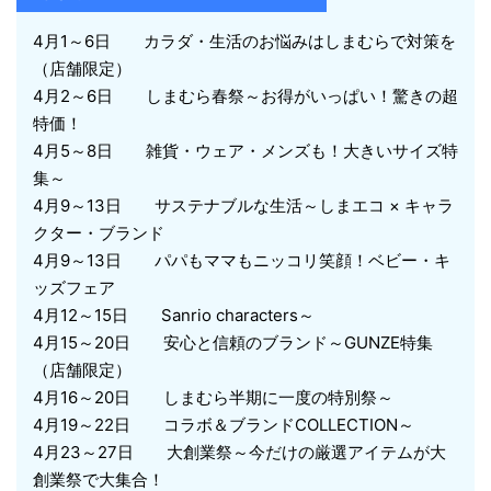
4月1～6日 カラダ・生活のお悩みはしまむらで対策を
（店舗限定）
4月2～6日 しまむら春祭～お得がいっぱい！驚きの超
特価！
4月5～8日 雑貨・ウェア・メンズも！大きいサイズ特
集～
4月9～13日 サステナブルな生活～しまエコ × キャラ
クター・ブランド
4月9～13日 パパもママもニッコリ笑顔！ベビー・キ
ッズフェア
4月12～15日 Sanrio characters～
4月15～20日 安心と信頼のブランド～GUNZE特集
（店舗限定）
4月16～20日 しまむら半期に一度の特別祭～
4月19～22日 コラボ＆ブランドCOLLECTION～
4月23～27日 大創業祭～今だけの厳選アイテムが大
創業祭で大集合！