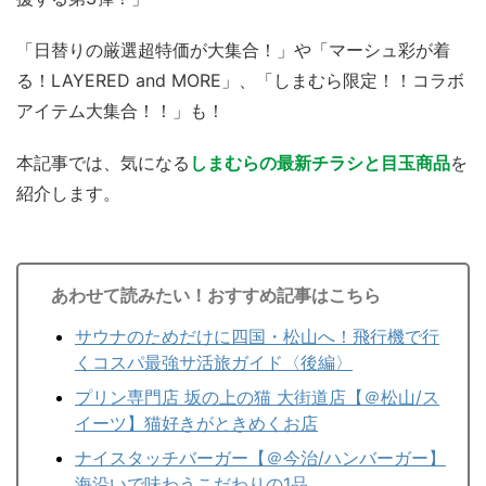
「日替りの厳選超特価が大集合！」や「マーシュ彩が着
る！LAYERED and MORE」、「しまむら限定！！コラボ
アイテム大集合！！」も！
本記事では、気になる
しまむらの最新チラシと目玉商品
を
紹介します。
あわせて読みたい！おすすめ記事はこちら
サウナのためだけに四国・松山へ！飛行機で行
くコスパ最強サ活旅ガイド〈後編〉
プリン専門店 坂の上の猫 大街道店【＠松山/ス
イーツ】猫好きがときめくお店
ナイスタッチバーガー【＠今治/ハンバーガー】
海沿いで味わうこだわりの1品