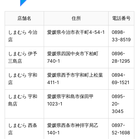
店舗名
住所
電話番号
しまむら 今治
愛媛県今治市衣干町4-54-1
0898-
店
33-8519
しまむら 伊予
愛媛県四国中央市下柏町
0896-
三島店
740-1
28-1295
しまむら 宇和
愛媛県西予市宇和町上松葉
0894-
店
411-1
69-1521
しまむら 宇和
愛媛県宇和島市保田甲
0895-
島店
1023-1
20-
3045
しまむら 西条
愛媛県西条市神拝字局乙
0897-
店
140-1
52-1698