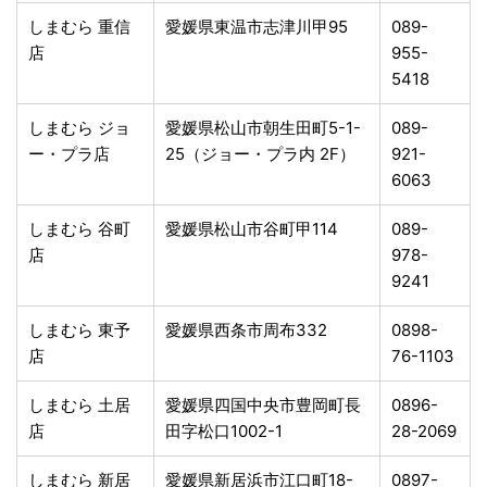
しまむら 重信
愛媛県東温市志津川甲95
089-
店
955-
5418
しまむら ジョ
愛媛県松山市朝生田町5-1-
089-
ー・プラ店
25（ジョー・プラ内 2F）
921-
6063
しまむら 谷町
愛媛県松山市谷町甲114
089-
店
978-
9241
しまむら 東予
愛媛県西条市周布332
0898-
店
76-1103
しまむら 土居
愛媛県四国中央市豊岡町長
0896-
店
田字松口1002-1
28-2069
しまむら 新居
愛媛県新居浜市江口町18-
0897-