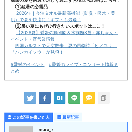
猛暑の夏を快適で涼しく過ごすお役立ち記事はこちら！
①猛暑の必需品
2026年｜今治タオル最新高機能（防臭・吸水・美
肌）で夏を快適に！ギフトも最適！
②暑い夏にもぜひ行きたいスポットはここ！
【2026夏】愛媛の動物園＆水族館8選：赤ちゃん・
イベント・夜営業情報
四国カルストで天空散歩 夏の風物詩「ヒメユリ」
「ハンカイソウ」が見頃！
#愛媛のイベント
#愛媛のライブ・コンサート情報ま
とめ
この記事を書いた人
最新記事
mura_r