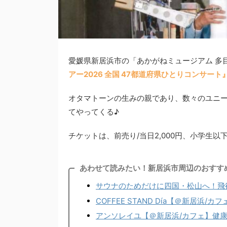
愛媛県新居浜市の「あかがねミュージアム 多目
アー2026 全国 47都道府県ひとりコンサート
オタマトーンの生みの親であり、数々のユニ
てやってくる♪
チケットは、前売り/当日2,000円、小学生以下1
あわせて読みたい！新居浜市周辺のおすす
サウナのためだけに四国・松山へ！飛
COFFEE STAND Día【＠新居
アンソレイユ【＠新居浜/カフェ】健