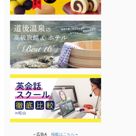
～広告A
掲載はこちら
～