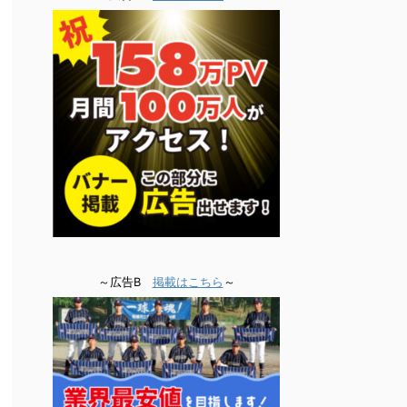
～広告B
掲載はこちら
～