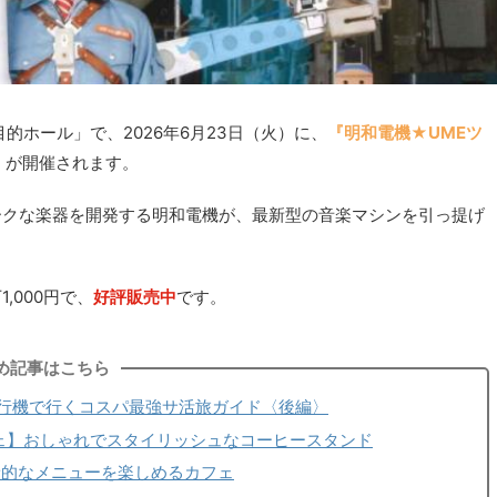
的ホール」で、2026年6月23日（火）に、
『明和電機★UMEツ
』
が開催されます。
ークな楽器を開発する明和電機が、最新型の音楽マシンを引っ提げ
,000円で、
好評販売中
です。
め記事はこちら
行機で行くコスパ最強サ活旅ガイド〈後編〉
浜/カフェ】おしゃれでスタイリッシュなコーヒースタンド
康的なメニューを楽しめるカフェ