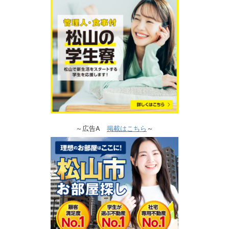
～広告A
掲載はこちら
～