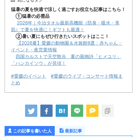
猛暑の夏を快適で涼しく過ごすお役立ち記事はこちら！
①猛暑の必需品
2026年｜今治タオル最新高機能（防臭・吸水・美
肌）で夏を快適に！ギフトも最適！
②暑い夏にもぜひ行きたいスポットはここ！
【2026夏】愛媛の動物園＆水族館8選：赤ちゃん・
イベント・夜営業情報
四国カルストで天空散歩 夏の風物詩「ヒメユリ」
「ハンカイソウ」が見頃！
#愛媛のイベント
#愛媛のライブ・コンサート情報ま
とめ
この記事を書いた人
最新記事