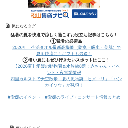
気になるタグ
猛暑の夏を快適で涼しく過ごすお役立ち記事はこちら！
①猛暑の必需品
2026年｜今治タオル最新高機能（防臭・吸水・美肌）で
夏を快適に！ギフトも最適！
②暑い夏にもぜひ行きたいスポットはここ！
【2026夏】愛媛の動物園＆水族館8選：赤ちゃん・イベ
ント・夜営業情報
四国カルストで天空散歩 夏の風物詩「ヒメユリ」「ハン
カイソウ」が見頃！
#愛媛のイベント
#愛媛のライブ・コンサート情報まとめ
気になるタグ