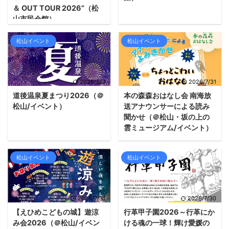
＆ OUT TOUR 2026”（松
山市民会館）
松山イベント
松山イベント
2026/8/3
2026/7/31
道後温泉夏まつり2026（＠
本の森森おはなし会 南海放
松山/イベント）
送アナウンサーによる読み
聞かせ（＠松山・坂の上の
雲ミュージアム/イベント）
松山イベント
松山イベント
2026/7/31
2026/7/30
【えひめこどもの城】遊涼
行革甲子園2026～行革にか
み会2026（＠松山/イベン
ける魂の一球！輝け愛媛の