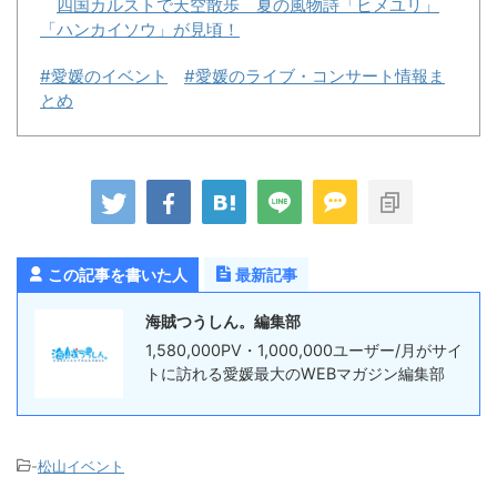
四国カルストで天空散歩 夏の風物詩「ヒメユリ」
「ハンカイソウ」が見頃！
#愛媛のイベント
#愛媛のライブ・コンサート情報ま
とめ
この記事を書いた人
最新記事
海賊つうしん。編集部
1,580,000PV・1,000,000ユーザー/月がサイ
トに訪れる愛媛最大のWEBマガジン編集部
-
松山イベント