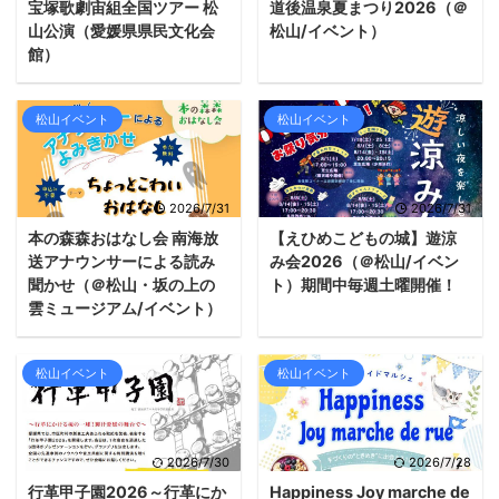
宝塚歌劇宙組全国ツアー 松
道後温泉夏まつり2026（＠
山公演（愛媛県県民文化会
松山/イベント）
館）
松山イベント
松山イベント
2026/7/31
2026/7/31
本の森森おはなし会 南海放
【えひめこどもの城】遊涼
送アナウンサーによる読み
み会2026（＠松山/イベン
聞かせ（＠松山・坂の上の
ト）期間中毎週土曜開催！
雲ミュージアム/イベント）
松山イベント
松山イベント
2026/7/30
2026/7/28
行革甲子園2026～行革にか
Happiness Joy marche de