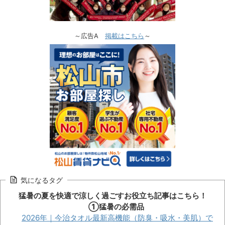
～広告A
掲載はこちら
～
気になるタグ
猛暑の夏を快適で涼しく過ごすお役立ち記事はこちら！
①猛暑の必需品
2026年｜今治タオル最新高機能（防臭・吸水・美肌）で