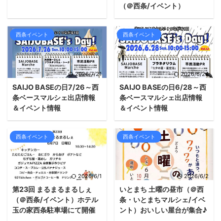
（＠西条/イベント）
西条イベント
西条イベント
2026/7/21
2026/6/24
SAIJO BASEの日7/26～西
SAIJO BASEの日6/28～西
条ベースマルシェ出店情報
条ベースマルシェ出店情報
＆イベント情報
＆イベント情報
西条イベント
西条イベント
2026/6/1
2026/6/2
第23回 まるまるまるしぇ
いとまち 土曜の昼市（＠西
（＠西条/イベント）ホテル
条・いとまちマルシェ/イベ
玉の家西条駐車場にて開催
ント）おいしい屋台が集合♪