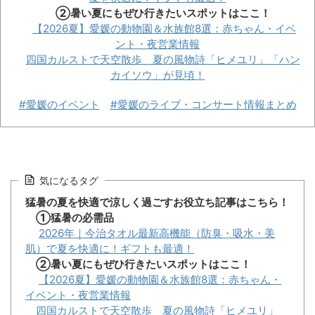
②暑い夏にもぜひ行きたいスポットはここ！
【2026夏】愛媛の動物園＆水族館8選：赤ちゃん・イベ
ント・夜営業情報
四国カルストで天空散歩 夏の風物詩「ヒメユリ」「ハン
カイソウ」が見頃！
#愛媛のイベント
#愛媛のライブ・コンサート情報まとめ
気になるタグ
猛暑の夏を快適で涼しく過ごすお役立ち記事はこちら！
①猛暑の必需品
2026年｜今治タオル最新高機能（防臭・吸水・美
肌）で夏を快適に！ギフトも最適！
②暑い夏にもぜひ行きたいスポットはここ！
【2026夏】愛媛の動物園＆水族館8選：赤ちゃん・
イベント・夜営業情報
四国カルストで天空散歩 夏の風物詩「ヒメユリ」