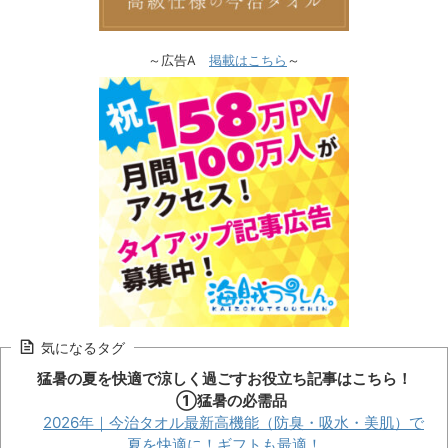
～広告A
掲載はこちら
～
気になるタグ
猛暑の夏を快適で涼しく過ごすお役立ち記事はこちら！
①猛暑の必需品
2026年｜今治タオル最新高機能（防臭・吸水・美肌）で
夏を快適に！ギフトも最適！