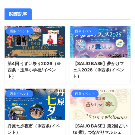
関連記事
西条イベント
西条イベント
2026/8/7
2026/8/7
第4回 うずい祭り2026（＠
【SAIJO BASE】夢かけフ
西条・玉津小学校/イベン
ェス2026（＠西条/イベン
ト）
ト）
西条イベント
西条イベント
2026/8/5
2026/7/28
丹原七夕夜市（＠西条/イベ
【SAIJO BASE】第2回 占い
ント）
to 癒し つながりマルシェ