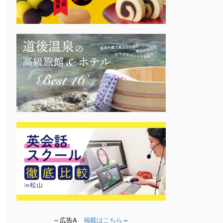
～広告A
掲載はこちら
～