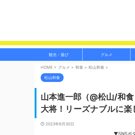
観光・遊び
グルメ
HOME
>
グルメ
>
和食
>
松山和食
>
松山和食
山本進一郎（@松山/和
大将！リーズナブルに楽
2023年6月30日
▼SNSボ