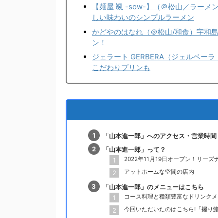
【麺屋 颯 -sow-】（＠松山／ラ
しい味わいのシンプルラーメン
かどやのはなれ（＠松山/和食）宇和
ン！
ジェラート GERBERA（ジェルベー
こだわりプリンも
「山本進一郎」へのアクセス・営業時間
「山本進一郎」って？
2022年11月19日オープン！リー
アットホームな空間の店内
「山本進一郎」のメニューはこちら
コース料理と種類豊富なドリンクメ
今回いただいたのはこちら!「握り