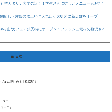
ーメン）聖カタリナ大学の近く！学生さんに嬉しいメニューも♪やさ
島鯛めし・愛媛の郷土料理人気店が大街道に新店舗をオープ
ラ ＠松山/カフェ）銀天街にオープン！フレッシュ素材の贅沢さ♪
目次
ズナブルに楽しめる本格鮨屋！
ニュー
鮨コース」