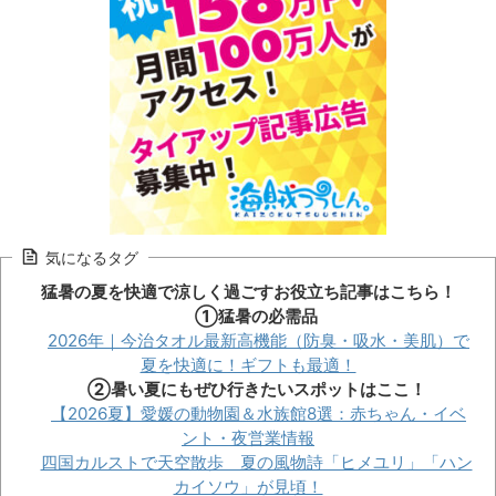
気になるタグ
猛暑の夏を快適で涼しく過ごすお役立ち記事はこちら！
①猛暑の必需品
2026年｜今治タオル最新高機能（防臭・吸水・美肌）で
夏を快適に！ギフトも最適！
②暑い夏にもぜひ行きたいスポットはここ！
【2026夏】愛媛の動物園＆水族館8選：赤ちゃん・イベ
ント・夜営業情報
四国カルストで天空散歩 夏の風物詩「ヒメユリ」「ハン
カイソウ」が見頃！