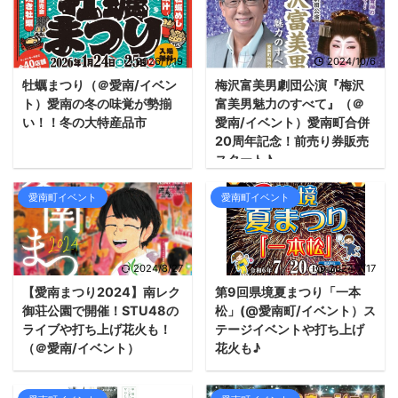
2026/1/19
2024/10/6
牡蠣まつり（＠愛南/イベン
梅沢富美男劇団公演『梅沢
ト）愛南の冬の味覚が勢揃
富美男魅力のすべて』（＠
い！！冬の大特産品市
愛南/イベント）愛南町合併
20周年記念！前売り券販売
スタート♪
愛南町イベント
愛南町イベント
2024/8/27
2024/7/17
【愛南まつり2024】南レク
第9回県境夏まつり「一本
御荘公園で開催！STU48の
松」(@愛南町/イベント）ス
ライブや打ち上げ花火も！
テージイベントや打ち上げ
（＠愛南/イベント）
花火も♪