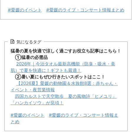
#愛媛のイベント
#愛媛のライブ・コンサート情報まとめ
気になるタグ
猛暑の夏を快適で涼しく過ごすお役立ち記事はこちら！
①猛暑の必需品
2026年｜今治タオル最新高機能（防臭・吸水・美
肌）で夏を快適に！ギフトも最適！
②暑い夏にもぜひ行きたいスポットはここ！
【2026夏】愛媛の動物園＆水族館8選：赤ちゃん・
イベント・夜営業情報
四国カルストで天空散歩 夏の風物詩「ヒメユリ」
「ハンカイソウ」が見頃！
#愛媛のイベント
#愛媛のライブ・コンサート情報ま
とめ