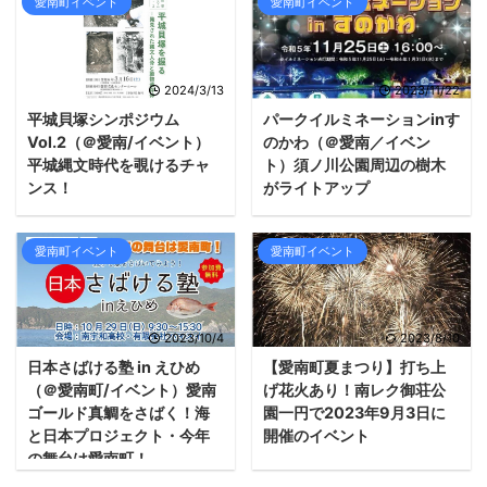
愛南町イベント
愛南町イベント
2024/3/13
2023/11/22
平城貝塚シンポジウム
パークイルミネーションinす
Vol.2（＠愛南/イベント）
のかわ（＠愛南／イベン
平城縄文時代を覗けるチャ
ト）須ノ川公園周辺の樹木
ンス！
がライトアップ
愛南町イベント
愛南町イベント
2023/10/4
2023/8/10
日本さばける塾 in えひめ
【愛南町夏まつり】打ち上
（＠愛南町/イベント）愛南
げ花火あり！南レク御荘公
ゴールド真鯛をさばく！海
園一円で2023年9月3日に
と日本プロジェクト・今年
開催のイベント
の舞台は愛南町！