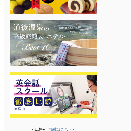
～広告A
掲載はこちら
～