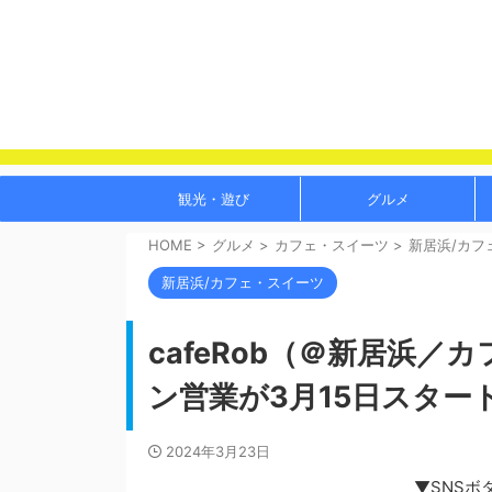
観光・遊び
グルメ
HOME
>
グルメ
>
カフェ・スイーツ
>
新居浜/カフ
新居浜/カフェ・スイーツ
cafeRob（＠新居浜
ン営業が3月15日スター
2024年3月23日
▼SNSボ