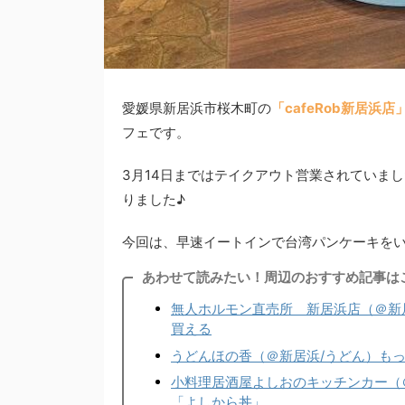
愛媛県新居浜市桜木町の
「cafeRob新居浜
フェです。
3月14日まではテイクアウト営業されていま
りました♪
今回は、早速イートインで台湾パンケーキを
あわせて読みたい！周辺のおすすめ記事は
無人ホルモン直売所 新居浜店（＠新
買える
うどんほの香（＠新居浜/うどん）も
小料理居酒屋よしおのキッチンカー（
「よしから丼」