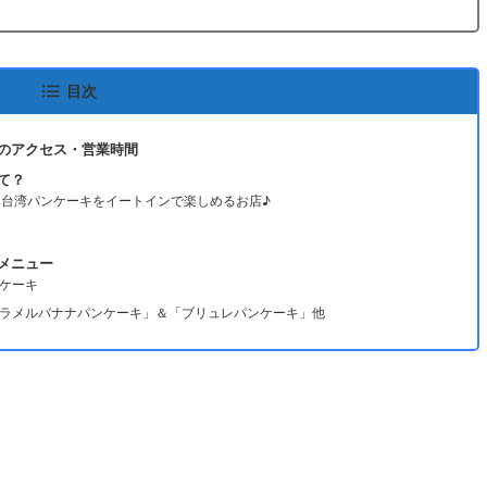
目次
へのアクセス・営業時間
て？
ン！台湾パンケーキをイートインで楽しめるお店♪
のメニュー
ケーキ
ラメルバナナパンケーキ」＆「ブリュレパンケーキ」他