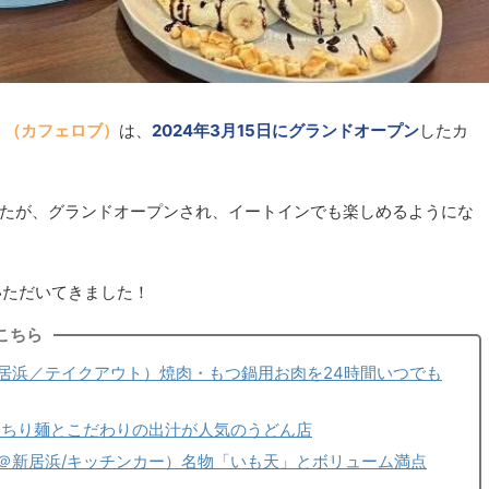
店」（カフェロブ）
は、
2024年3月15日にグランドオープン
したカ
したが、グランドオープンされ、イートインでも楽しめるようにな
いただいてきました！
こちら
居浜／テイクアウト）焼肉・もつ鍋用お肉を24時間いつでも
っちり麺とこだわりの出汁が人気のうどん店
＠新居浜/キッチンカー）名物「いも天」とボリューム満点