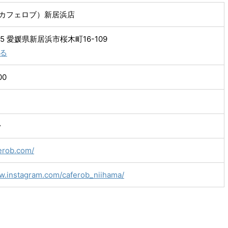
b（カフェロブ）新居浜店
865 愛媛県新居浜市桜木町16-109
る
00
台
ferob.com/
ww.instagram.com/caferob_niihama/