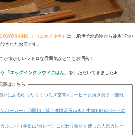
E & COWORKING-」（エキノネキ）
は、JR伊予北条駅から徒歩1分の
併設されたお店です。
こか懐かしいレトロな雰囲気がとてもお洒落！
ンゲ
「エッグインクラウドごはん」
をいただいてきました♪
記事はこちら
郊外にあるゆったりくつろぎ空間♪コーヒーと焼き菓子・猫雑
ンバーガー）四国初上陸！淡路産玉ねぎと牛肉100％パティの
A・カルコバ（＠松山/カレー）こだわり食材を使った人気カレー