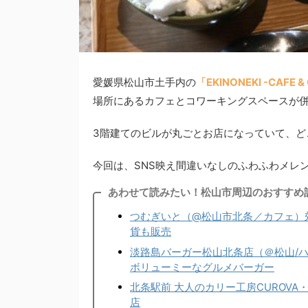
愛媛県松山市土手内の
「EKINONEKI -CAF
場所にあるカフェとコワーキングスペースが
3階建てのビルが丸ごとお店になっていて、ど
今回は、SNS映え間違いなしのふわふわメレ
あわせて読みたい！松山市周辺のおすすめ
つむぎいと（@松山市北条／カフェ）
貨も販売
淡路島バーガー松山北条店（＠松山/ハ
ボリューミーなグルメバーガー
北条駅前 大人のカリー工房CUROV
店