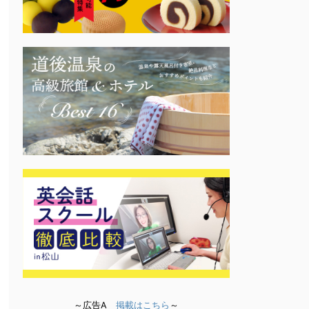
～広告A
掲載はこちら
～