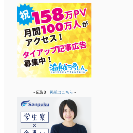
～広告B
掲載はこちら
～