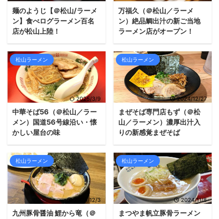
麺のようじ【＠松山/ラーメ
万福久（＠松山／ラーメ
ン】食べログラーメン百名
ン）絶品鯛出汁の新ご当地
店が松山上陸！
ラーメン店がオープン！
松山ラーメン
松山ラーメン
2025/3/9
2024/12/27
中華そば56（＠松山／ラー
まぜそば専門店もず（＠松
メン）国道56号線沿い・懐
山／ラーメン）濃厚出汁入
かしい屋台の味
りの新感覚まぜそば
松山ラーメン
松山ラーメン
2024/12/3
2024/11/8
九州豚骨醤油 鯉から竜（＠
まつやま帆立豚骨ラーメン