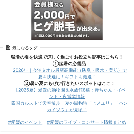
気になるタグ
猛暑の夏を快適で涼しく過ごすお役立ち記事はこちら！
①猛暑の必需品
2026年｜今治タオル最新高機能（防臭・吸水・美肌）で
夏を快適に！ギフトも最適！
②暑い夏にもぜひ行きたいスポットはここ！
【2026夏】愛媛の動物園＆水族館8選：赤ちゃん・イベ
ント・夜営業情報
四国カルストで天空散歩 夏の風物詩「ヒメユリ」「ハン
カイソウ」が見頃！
#愛媛のイベント
#愛媛のライブ・コンサート情報まとめ