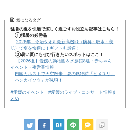
気になるタグ
猛暑の夏を快適で涼しく過ごすお役立ち記事はこちら！
①猛暑の必需品
2026年｜今治タオル最新高機能（防臭・吸水・美
肌）で夏を快適に！ギフトも最適！
②暑い夏にもぜひ行きたいスポットはここ！
【2026夏】愛媛の動物園＆水族館8選：赤ちゃん・
イベント・夜営業情報
四国カルストで天空散歩 夏の風物詩「ヒメユリ」
「ハンカイソウ」が見頃！
#愛媛のイベント
#愛媛のライブ・コンサート情報ま
とめ