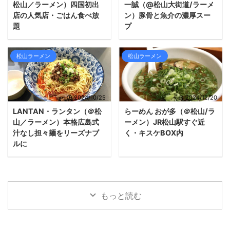
松山／ラーメン）四国初出
一誠（@松山大街道/ラーメ
店の人気店・ごはん食べ放
ン）豚骨と魚介の濃厚スー
題
プ
松山ラーメン
松山ラーメン
2024/10/25
2024/12/20
LANTAN・ランタン（＠松
らーめん おが多（＠松山/ラ
山／ラーメン）本格広島式
ーメン）JR松山駅すぐ近
汁なし担々麺をリーズナブ
く・キスケBOX内
ルに
もっと読む