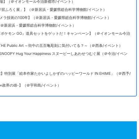
か市場】（＠イオンモール今治新都市/イベント）
科学と学習ふろく展」】（＠新居浜・愛媛県総合科学博物館/イベント）
2弾 カメラ技術の100年】（＠新居浜・愛媛県総合科学博物館/イベント）
】（＠新居浜・愛媛県総合科学博物館/イベント）
いて『ポケモン GO』道具セットをゲットだ！キャンペーン】（＠イオンモール今治
HE Public Art ～街中の五百亀彫刻に気付いてる？～（＠西条/イベント）
SNOOPY Hug Your Happiness スヌーピーしあわせつむぐ展（＠今治/イベン
物館】特別展「絵本作家たかいよしかずのハッピーワールド IN EHIME」（＠西予/
賢侯×政界の雄-】（＠宇和島/イベント）