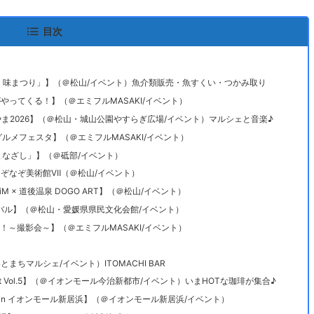
目次
鮮・味まつり」】（＠松山/イベント）魚介類販売・魚すくい・つかみ取り
がやってくる！】（＠エミフルMASAKI/イベント）
つやま2026】（＠松山・城山公園やすらぎ広場/イベント）マルシェと音楽♪
 おめざグルメフェスタ】（＠エミフルMASAKI/イベント）
のまなざし」】（＠砥部/イベント）
のなぞなぞ美術館Ⅶ（＠松山/イベント）
h EiM × 道後温泉 DOGO ART】（＠松山/イベント）
ティバル】（＠松山・愛媛県県民文化会館/イベント）
！～撮影会～】（＠エミフルMASAKI/イベント）
まちマルシェ/イベント）ITOMACHI BAR
re Import Vol.5】（＠イオンモール今治新都市/イベント）いまHOTな珈琲が集合♪
ア in イオンモール新居浜】（＠イオンモール新居浜/イベント）