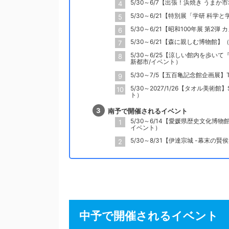
5/30～6/7【出張！浜焼き うま
5/30～6/21【特別展「学研 
5/30～6/21【昭和100年展 第
5/30～6/21【森に親しむ博物館
5/30～6/25【涼しい館内を歩
新都市/イベント）
5/30～7/5【五百亀記念館企画展】T
5/30～2027/1/26【タオル美術館】
ト）
南予で開催されるイベント
5/30～6/14【愛媛県歴史文化博
イベント）
5/30～8/31【伊達宗城 -幕末の
中予で開催されるイベント