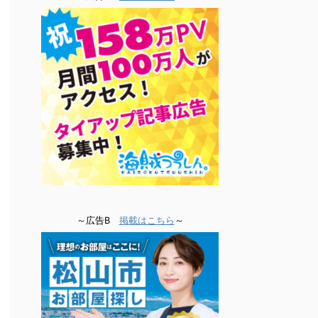
～広告B
掲載はこちら
～