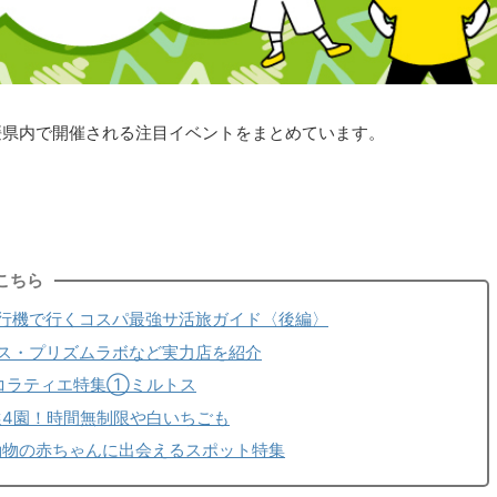
に愛媛県内で開催される注目イベントをまとめています。
！
こちら
行機で行くコスパ最強サ活旅ガイド〈後編〉
ス・プリズムラボなど実力店を紹介
ョコラティエ特集①ミルトス
選4園！時間無制限や白いちごも
動物の赤ちゃんに出会えるスポット特集