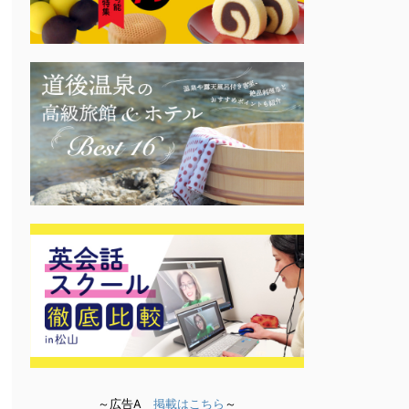
～広告A
掲載はこちら
～