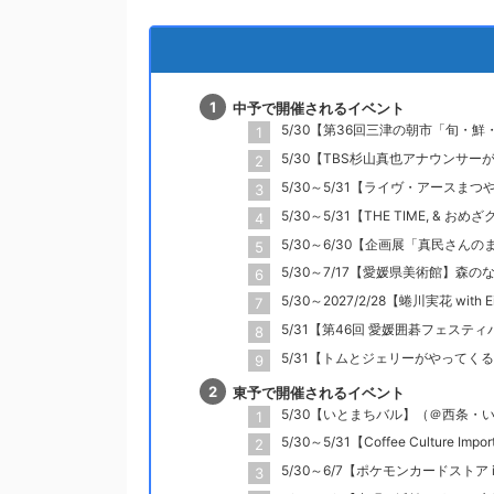
中予で開催されるイベント
5/30【第36回三津の朝市「旬・
5/30【TBS杉山真也アナウンサー
5/30～5/31【ライヴ・アースま
5/30～5/31【THE TIME, &
5/30～6/30【企画展「真民さん
5/30～7/17【愛媛県美術館】森
5/30～2027/2/28【蜷川実花 wit
5/31【第46回 愛媛囲碁フェス
5/31【トムとジェリーがやってくる
東予で開催されるイベント
5/30【いとまちバル】（＠西条・いと
5/30～5/31【Coffee Cultu
5/30～6/7【ポケモンカードスト