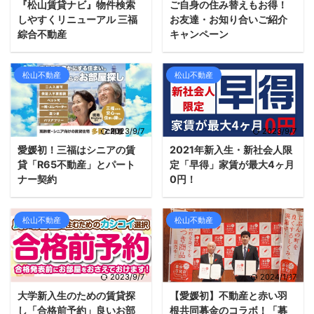
『松山賃貸ナビ』物件検索
ご自身の住み替えもお得！
しやすくリニューアル 三福
お友達・お知り合いご紹介
綜合不動産
キャンペーン
松山不動産
松山不動産
2023/9/7
2023/9/7
愛媛初！三福はシニアの賃
2021年新入生・新社会人限
貸「R65不動産」とパート
定「早得」家賃が最大4ヶ月
ナー契約
0円！
松山不動産
松山不動産
2023/9/7
2024/1/17
大学新入生のための賃貸探
【愛媛初】不動産と赤い羽
し「合格前予約」良いお部
根共同募金のコラボ！「募