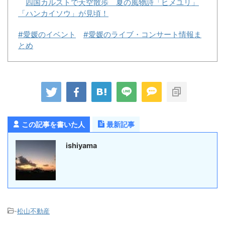
四国カルストで天空散歩 夏の風物詩「ヒメユリ」
「ハンカイソウ」が見頃！
#愛媛のイベント
#愛媛のライブ・コンサート情報ま
とめ
この記事を書いた人
最新記事
ishiyama
-
松山不動産