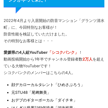
2022年4月より入居開始の防音マンション「グランツ清水
町」に、今回特別なお客様が！
防音性能を検証していただけました。
その特別なお客様とは・・・
愛媛県の4人組YouTuber
「シコクパンク」
！
動画投稿開始から1年半でチャンネル登録者数
2万人
を超え
ている大物YouTuberです！
シコクパンクのメンバーはこちらの4人。
顔デカローカルタレント「ひめさぶろう」
元STU48「尾﨑舞美」
おデブのギターボーカル「ダイチ☆」
はんぎり世界記録保持者「河内裕里」