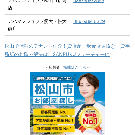
アパマンショップ松山市駅前
089-998-2555
店
アパマンショップ愛大・松大
089-989-6329
前店
松山で信頼のテナント仲介！貸店舗・飲食店居抜き・貸事
務所のお悩み解決は、SANPUKUフューチャーに
～広告B
掲載はこちら
～