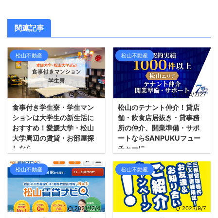
関連記事
松山不動産
松山不動産
2024/2/9
2024/2/27
食事付き学生寮・学生マン
松山のテナント仲介！貸店
ションは大学生の新生活に
舗・飲食店居抜き・貸事務
おすすめ！愛媛大学・松山
所の仲介、開業準備・サポ
大学周辺の賃貸・お部屋探
ートならSANPUKUフュー
しなら
チャーに
松山不動産
松山不動産
2021/12/4
2023/9/7