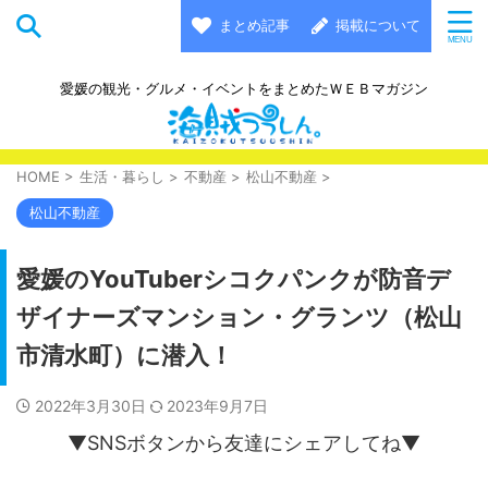
まとめ記事
掲載について
愛媛の観光・グルメ・イベントをまとめたＷＥＢマガジン
HOME
>
生活・暮らし
>
不動産
>
松山不動産
>
松山不動産
愛媛のYouTuberシコクパンクが防音デ
ザイナーズマンション・グランツ（松山
市清水町）に潜入！
2022年3月30日
2023年9月7日
▼SNSボタンから友達にシェアしてね▼