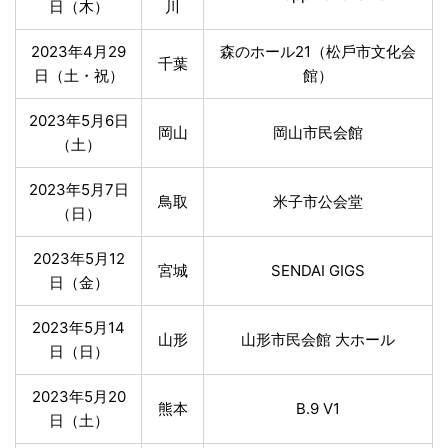
日（木）
川
2023年4月29
森のホール21（松⼾市⽂化会
千葉
日（土・祝）
館）
2023年5月6日
岡山
岡⼭市⺠会館
（土）
2023年5月7日
鳥取
⽶⼦市公会堂
（日）
2023年5月12
宮城
SENDAI GIGS
日（金）
2023年5月14
山形
⼭形市⺠会館 ⼤ホール
日（日）
2023年5月20
熊本
B.9 V1
日（土）