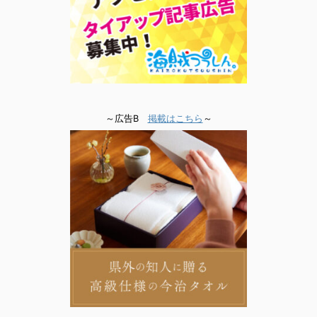
～広告B
掲載はこちら
～