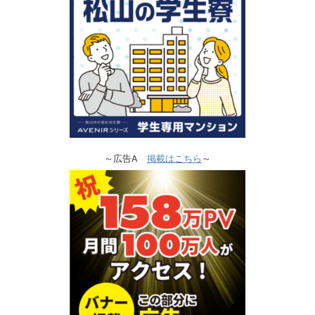
～広告A
掲載はこちら
～