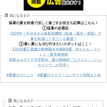
気になるタグ
猛暑の夏を快適で涼しく過ごすお役立ち記事はこちら！
①猛暑の必需品
2026年｜今治タオル最新高機能（防臭・吸水・美肌）で
夏を快適に！ギフトも最適！
②暑い夏にもぜひ行きたいスポットはここ！
【2026夏】愛媛の動物園＆水族館8選：赤ちゃん・イベ
ント・夜営業情報
四国カルストで天空散歩 夏の風物詩「ヒメユリ」「ハン
カイソウ」が見頃！
#愛媛のイベント
#愛媛のライブ・コンサート情報まとめ
気になるタグ