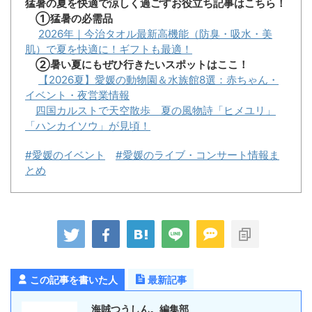
猛暑の夏を快適で涼しく過ごすお役立ち記事はこちら！
①猛暑の必需品
2026年｜今治タオル最新高機能（防臭・吸水・美
肌）で夏を快適に！ギフトも最適！
②暑い夏にもぜひ行きたいスポットはここ！
【2026夏】愛媛の動物園＆水族館8選：赤ちゃん・
イベント・夜営業情報
四国カルストで天空散歩 夏の風物詩「ヒメユリ」
「ハンカイソウ」が見頃！
#愛媛のイベント
#愛媛のライブ・コンサート情報ま
とめ
この記事を書いた人
最新記事
海賊つうしん。編集部