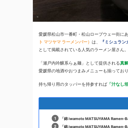
愛媛県松山市一番町・松山ロープウェー街に
ト マツヤマ ラーメンバー）
は、
『ミシュランガ
として掲載されている人気のラーメン屋さん
「瀬戸内吟醸系らぁ麺」として提供される
真
愛媛県の地酒やおつまみメニューも揃ってお
持ち帰り用のタッパーを持参すれば
「汁なし
「錦 iwamoto MATSUYAMA Ra
「錦 iwamoto MATSUYAMA Ra