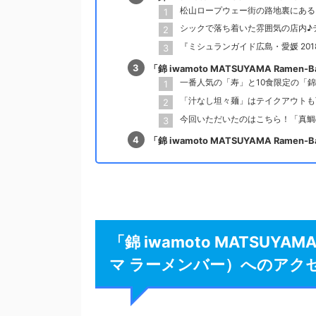
松山ロープウェー街の路地裏にある
シックで落ち着いた雰囲気の店内♪
『ミシュランガイド広島・愛媛 20
「錦 iwamoto MATSUYAMA Ra
一番人気の「寿」と10食限定の「
「汁なし坦々麺」はテイクアウトも
今回いただいたのはこちら！「真鯛
「錦 iwamoto MATSUYAMA Ra
「錦 iwamoto MATSUYA
マ ラーメンバー）へのアク