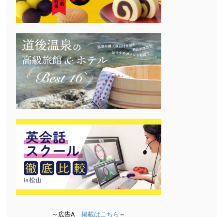
～広告A
掲載はこちら
～