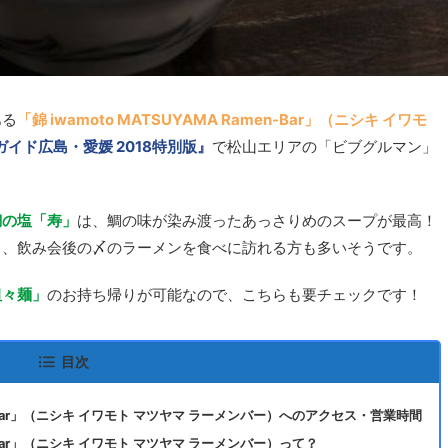
ある
「錦 iwamoto MATSUYAMA Ramen-Bar」（ニシキ イワモ
イド広島・愛媛 2018特別版』
で松山エリアの「ビブグルマン」
。
鯛の塩「寿」
は、鯛の味が染み渡ったあっさりめのスープが最高！
り、飲み会後の〆のラーメンを食べに訪れる方も多いそうです。
坦々麺」
のお持ち帰りが可能なので、こちらも要チェックです！
目次
men-Bar」（ニシキ イワモト マツヤマ ラーメンバー）へのアクセス・営業時間
men-Bar」（ニシキ イワモト マツヤマ ラーメンバー）って？