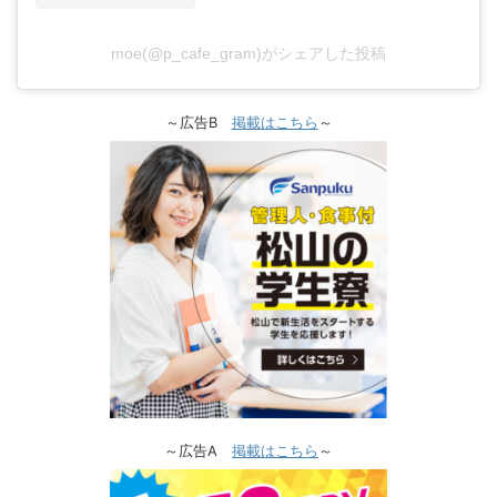
moe(@p_cafe_gram)がシェアした投稿
～広告B
掲載はこちら
～
～広告A
掲載はこちら
～