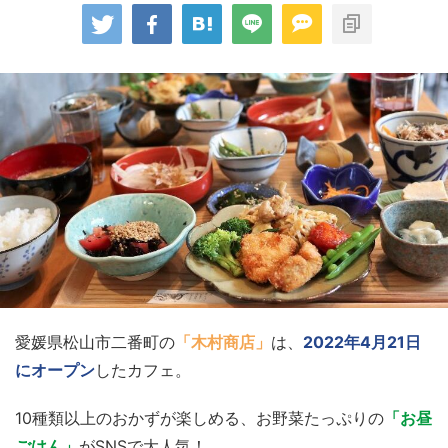
愛媛県松山市二番町の
「木村商店」
は、
2022年4月21日
にオープン
したカフェ。
10種類以上のおかずが楽しめる、お野菜たっぷりの
「お昼
ごはん」
がSNSで大人気！