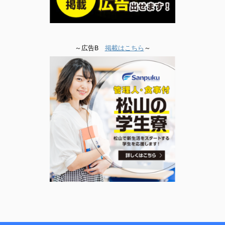
～広告B
掲載はこちら
～