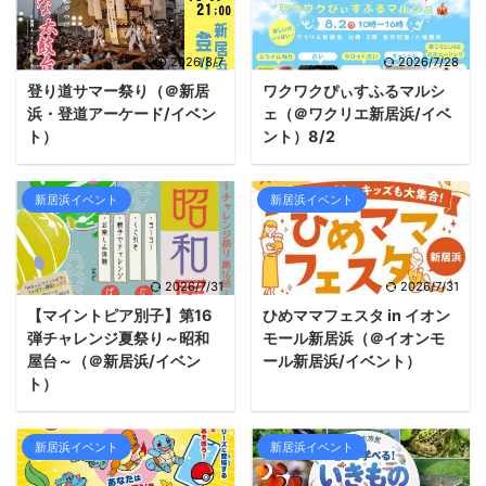
2026/8/7
2026/7/28
登り道サマー祭り（＠新居
ワクワクぴぃすふるマルシ
浜・登道アーケード/イベン
ェ（＠ワクリエ新居浜/イベ
ト）
ント）8/2
新居浜イベント
新居浜イベント
2026/7/31
2026/7/31
【マイントピア別子】第16
ひめママフェスタ in イオン
弾チャレンジ夏祭り～昭和
モール新居浜（＠イオンモ
屋台～（＠新居浜/イベン
ール新居浜/イベント）
ト）
新居浜イベント
新居浜イベント