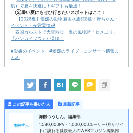
肌）で夏を快適に！ギフトも最適！
②暑い夏にもぜひ行きたいスポットはここ！
【2026夏】愛媛の動物園＆水族館8選：赤ちゃん・
イベント・夜営業情報
四国カルストで天空散歩 夏の風物詩「ヒメユリ」
「ハンカイソウ」が見頃！
#愛媛のイベント
#愛媛のライブ・コンサート情報ま
とめ
この記事を書いた人
最新記事
海賊つうしん。編集部
1,580,000PV・1,000,000ユーザー/月がサイ
トに訪れる愛媛最大のWEBマガジン編集部