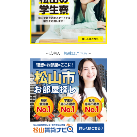
～広告A
掲載はこちら
～